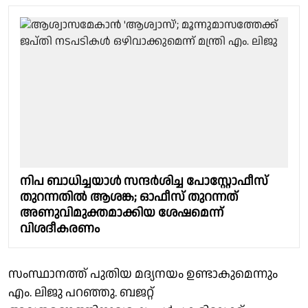
നിപ ബാധിച്ചയാൾ സന്ദർശിച്ച പോസ്റ്റോഫീസ്
തുറന്നതിൽ ആശങ്ക; ഓഫീസ് തുറന്നത്
അണുവിമുക്തമാക്കിയ ശേഷമെന്ന്
വിശദീകരണം
സംസ്ഥാനത്ത് പുതിയ മദ്യനയം ഉണ്ടാകുമെന്നും
എം. ലിജു പറഞ്ഞു. ബജറ്റ്