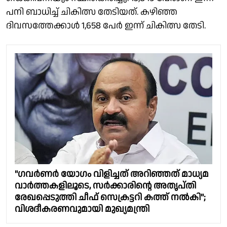
പനി ബാധിച്ച് ചികിത്സ തേടിയത്. കഴിഞ്ഞ
ദിവസത്തേക്കാൾ 1,658 പേർ ഇന്ന് ചികിത്സ തേടി.
"ഗവർണർ യോഗം വിളിച്ചത് അറിഞ്ഞത് മാധ്യമ
വാർത്തകളിലൂടെ, സർക്കാരിൻ്റെ അതൃപ്തി
രേഖപ്പെടുത്തി ചീഫ് സെക്രട്ടറി കത്ത് നൽകി";
വിശദീകരണവുമായി മുഖ്യമന്ത്രി