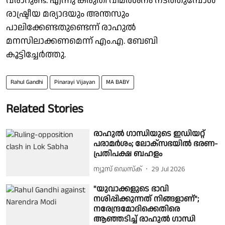
വരാറുണ്ട്. എന്നു കരുതി വിമർശനം നടത്തുമ്പോൾ
രാഷ്ട്രീയ മര്യാദയും അന്തസും
പാലിക്കേണ്ടതുണ്ടെന്ന് രാഹുൽ
മനസിലാക്കണമെന്ന് എം.എ. ബേബി
കൂട്ടിച്ചേർത്തു.
Rahul Gandhi
Pinarayi Vijayan
MA BABY
Related Stories
രാഹുൽ ഗാന്ധിയുടെ ഇഡിയറ്റ്
പരാമർശം; ലോക്സഭയിൽ ഭരണ-
പ്രതിപക്ഷ ബഹളം
ന്യൂസ് ഡെസ്ക്
29 Jul 2026
"യുവാക്കളുടെ ഭാവി
നശിപ്പിക്കുന്നത് നിങ്ങളാണ്";
നരേന്ദ്രമോദിക്കെതിരെ
ആഞ്ഞടിച്ച് രാഹുൽ ഗാന്ധി