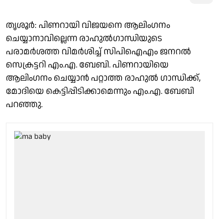
തൃശൂർ: പിണറായി വിജയനെ ആലിംഗനം
ചെയ്യാനാവില്ലെന്ന രാഹുൽഗാന്ധിയുടെ
പരാമർശത്ത വിമർശിച്ച് സിപിഐഎം ജനറൽ
സെക്രട്ടറി എം.എ. ബേബി. പിണറായിയെ
ആലിംഗനം ചെയ്യാൻ പറ്റാത്ത രാഹുൽ ഗാന്ധിക്ക്,
മോദിയെ കെട്ടിപ്പിടിക്കാമെന്നും എം.എ. ബേബി
പറഞ്ഞു.