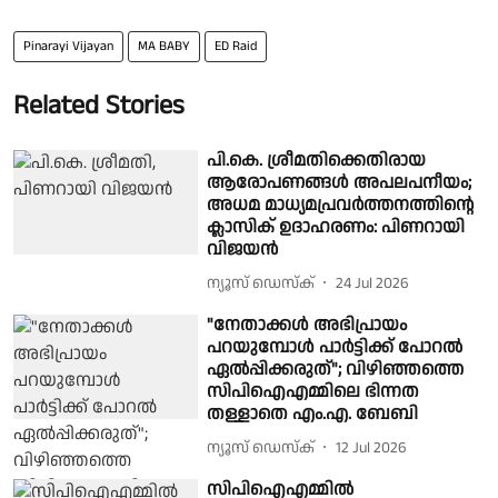
Pinarayi Vijayan
MA BABY
ED Raid
Related Stories
പി.കെ. ശ്രീമതിക്കെതിരായ
ആരോപണങ്ങള്‍ അപലപനീയം;
അധമ മാധ്യമപ്രവർത്തനത്തിന്റെ
ക്ലാസിക് ഉദാഹരണം: പിണറായി
വിജയന്‍
ന്യൂസ് ഡെസ്ക്
24 Jul 2026
"നേതാക്കൾ അഭിപ്രായം
പറയുമ്പോൾ പാർട്ടിക്ക് പോറൽ
ഏൽപ്പിക്കരുത്"; വിഴിഞ്ഞത്തെ
സിപിഐഎമ്മിലെ ഭിന്നത
തള്ളാതെ എം.എ. ബേബി
ന്യൂസ് ഡെസ്ക്
12 Jul 2026
സിപിഐഎമ്മില്‍