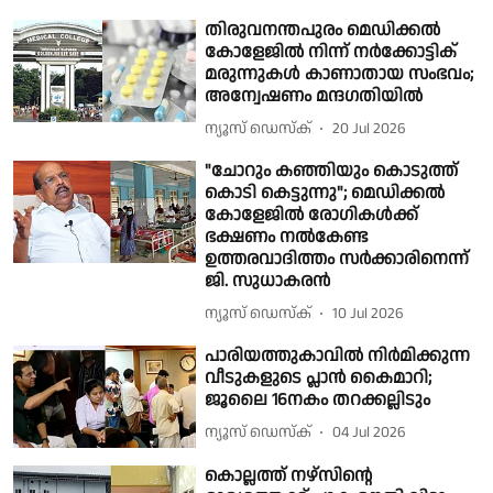
തിരുവനന്തപുരം മെഡിക്കൽ
കോളേജിൽ നിന്ന് നർക്കോട്ടിക്
മരുന്നുകൾ കാണാതായ സംഭവം;
അന്വേഷണം മന്ദഗതിയിൽ
ന്യൂസ് ഡെസ്ക്
20 Jul 2026
"ചോറും കഞ്ഞിയും കൊടുത്ത്
കൊടി കെട്ടുന്നു"; മെഡിക്കൽ
കോളേജിൽ രോഗികൾക്ക്
ഭക്ഷണം നൽകേണ്ട
ഉത്തരവാദിത്തം സർക്കാരിനെന്ന്
ജി. സുധാകരൻ
ന്യൂസ് ഡെസ്ക്
10 Jul 2026
പാരിയത്തുകാവിൽ നിർമിക്കുന്ന
വീടുകളുടെ പ്ലാൻ കൈമാറി;
ജൂലൈ 16നകം തറക്കല്ലിടും
ന്യൂസ് ഡെസ്ക്
04 Jul 2026
കൊല്ലത്ത് നഴ്സിൻ്റെ