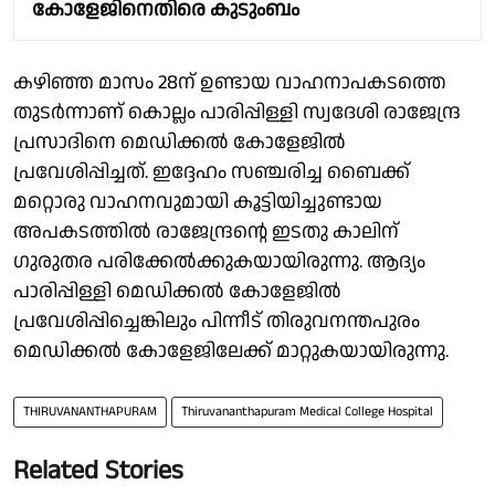
കോളേജിനെതിരെ കുടുംബം
കഴിഞ്ഞ മാസം 28ന് ഉണ്ടായ വാഹനാപകടത്തെ
തുടർന്നാണ് കൊല്ലം പാരിപ്പിള്ളി സ്വദേശി രാജേന്ദ്ര
പ്രസാദിനെ മെഡിക്കൽ കോളേജിൽ
പ്രവേശിപ്പിച്ചത്. ഇദ്ദേഹം സഞ്ചരിച്ച ബൈക്ക്
മറ്റൊരു വാഹനവുമായി കൂട്ടിയിച്ചുണ്ടായ
അപകടത്തിൽ രാജേന്ദ്രൻ്റെ ഇടതു കാലിന്
ഗുരുതര പരിക്കേൽക്കുകയായിരുന്നു. ആദ്യം
പാരിപ്പിള്ളി മെഡിക്കൽ കോളേജിൽ
പ്രവേശിപ്പിച്ചെങ്കിലും പിന്നീട് തിരുവനന്തപുരം
മെഡിക്കൽ കോളേജിലേക്ക് മാറ്റുകയായിരുന്നു.
THIRUVANANTHAPURAM
Thiruvananthapuram Medical College Hospital
Related Stories