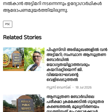
നൽകാൻ അട്ടിമറി നടന്നെന്നും ഉദ്യോഗാർഥികൾ
ആരോപണമുയർത്തിയിരുന്നു.
PSC
Related Stories
പിഎസ്‌സി അഭിമുഖങ്ങളിൽ വൻ
അട്ടിമറി; സംസ്ഥാന ആസൂത്രണ
ബോർഡിൽ
യോഗ്യതയില്ലാത്തവരും
കയറിപ്പറ്റിയെന്ന് ജി.
വിജയരാഘവൻ്റെ
വെളിപ്പെടുത്തൽ
ന്യൂസ് ഡെസ്ക്
18 Jul 2026
ആസൂത്രണ ബോർഡിലെ
പരീക്ഷാ ക്രമക്കേടിൽ ഗുരുതര
കണ്ടെത്തൽ; മൂല്യനിര്‍ണയം
നടത്തിയത് പ്രോട്ടോക്കോൾ