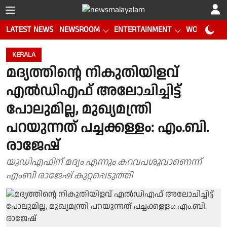
LATEST NEWS
NEWSROOM
ENTERTAINMENT
WORLD CUP
KERALA
മദ്യത്തിന്റെ നികുതിയിളവ്
എല്‍ഡിഎഫ് അലോചിച്ചിട്ട്
പോലുമില്ല, മുഖ്യമന്ത്രി
പറയുന്നത് പച്ചക്കള്ളം: എം.ബി.
രാജേഷ്
യുഡിഎഫിന് മദ്യം എന്നും കറവപശുവാണെന്ന്
എംബി രാജേഷ് കുറ്റപ്പെടുത്തി