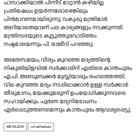
പാസാക്കിയാൽ പിന്നീട് മാറ്റാൻ കഴിയില്ല.
പ്രതിഷേധം ഉയർന്നപ്പോഴെങ്കിലും
പിൻമാറണമായിരുന്നു. വകുപ്പു മന്ത്രിമാർ
അറിയാതെയാണ് പല കാര്യങ്ങളും നടക്കുന്നത്.
മന്ത്രിസഭയുടെ കൂട്ടുത്തുരവാദിത്തം
നഷ്ടമായെന്നും പി. രാജീവ് പറഞ്ഞു.
അതേസമയം, വീര്യം കുറഞ്ഞ മദ്യത്തിൻ്റെ
നികുതിയിളവിൽ സർക്കാരിന് എതിരെ കാന്തപുരം
എ.പി. അബൂബക്കർ മുസ്ലിയാരും രം​ഗത്തെത്തി.
വില കുറഞ്ഞ മദ്യം നടപ്പിലാക്കാൻ ഉള്ള സർക്കാർ
തീരുമാനം, മയക്കുമരുന്ന് ഉപയോഗിക്കുന്നവരെ
സഹായിക്കും. പൂർണ മദ്യനിരോധനം
ഏർപ്പെടുത്തണമെന്നും കാന്തപുരം ആവശ്യപ്പെട്ടു.
MB RAJESH
vd satheesan