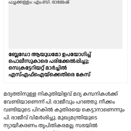
ബ്ലേഡോ ആയുധമോ ഉപയോഗിച്ച്
പൊലീസുകാരെ പരിക്കേൽപ്പിച്ചു;
സെക്രട്ടേറിയറ്റ് മാർച്ചിൽ
എസ്എഫ്ഐയ്ക്കെതിരെ കേസ്
മദ്യത്തിനുള്ള നികുതിയിളവ് മദ്യ കമ്പനികൾക്ക്
വേണ്ടിയാണെന്ന് പി. രാജീവും പറഞ്ഞു. നീക്കം
വണ്ടിയുടെ പിറകിൽ കുതിരയെ കെട്ടാനാണെന്നും
പി. രാജീവ് വിമർശിച്ചു. മുഖ്യമന്ത്രിയുടെ
ന്യായീകരണം തൃപിതികരമല്ല. സഭയിൽ