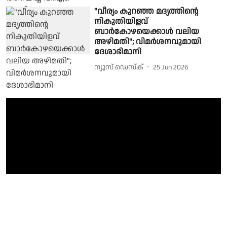
"വീര്യം കുറഞ്ഞ മദ്യത്തിന്റെ
നികുതിയിളവ്
ബാർകോഴയെക്കാൾ വലിയ
അഴിമതി"; വിമർശനവുമായി
ദേശാഭിമാനി
ന്യൂസ് ഡെസ്ക്
25 Jun 2026