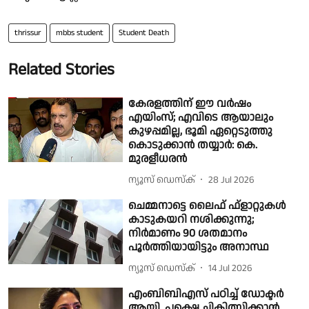
thrissur
mbbs student
Student Death
Related Stories
കേരളത്തിന് ഈ വര്‍ഷം
എയിംസ്; എവിടെ ആയാലും
കുഴപ്പമില്ല, ഭൂമി ഏറ്റെടുത്തു
കൊടുക്കാന്‍ തയ്യാര്‍: കെ.
മുരളീധരന്‍
ന്യൂസ് ഡെസ്ക്
28 Jul 2026
ചെമ്മനാട്ടെ ലൈഫ് ഫ്‌ളാറ്റുകള്‍
കാടുകയറി നശിക്കുന്നു;
നിര്‍മാണം 90 ശതമാനം
പൂര്‍ത്തിയായിട്ടും അനാസ്ഥ
ന്യൂസ് ഡെസ്ക്
14 Jul 2026
എംബിബിഎസ് പഠിച്ച് ഡോക്ടർ
ആയി, പക്ഷെ ചികിത്സിക്കാൻ