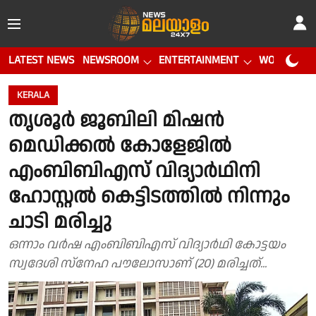
LATEST NEWS
NEWSROOM
ENTERTAINMENT
WORLD CUP
KERALA
തൃശൂർ ജൂബിലി മിഷൻ
മെഡിക്കൽ കോളേജിൽ
എംബിബിഎസ് വിദ്യാർഥിനി
ഹോസ്റ്റൽ കെട്ടിടത്തിൽ നിന്നും
ചാടി മരിച്ചു
ഒന്നാം വർഷ എംബിബിഎസ് വിദ്യാർഥി കോട്ടയം
സ്വദേശി സ്നേഹ പൗലോസാണ് (20) മരിച്ചത്...