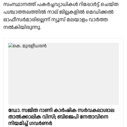
സംസ്ഥാനത്ത് പകർച്ചവ്യാധികൾ റിപ്പോർട്ട് ചെയ്ത
പശ്ചാത്തലത്തിൽ നാല് ജില്ലകളിൽ മെഡിക്കൽ
ഓഫീസർമാരില്ലെന്ന് ന്യൂസ് മലയാളം വാർത്ത
നൽകിയിരുന്നു.
ഡോ. സജിത റാണി കാർഷിക സർവകലാശാല
താൽക്കാലിക വിസി; ബിജെപി നേതാവിനെ
നിയമിച്ച് ഗവർണർ