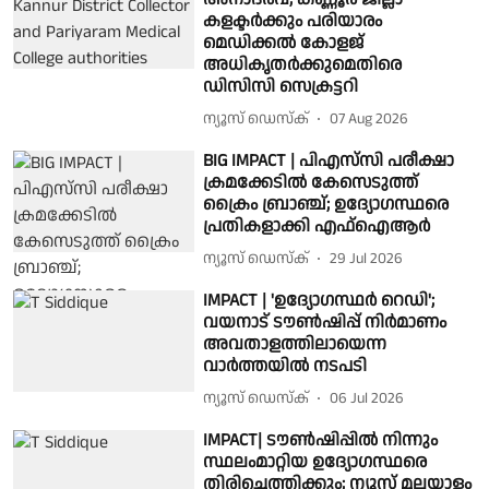
കളക്ടർക്കും പരിയാരം
മെഡിക്കൽ കോളജ്
അധികൃതർക്കുമെതിരെ
ഡിസിസി സെക്രട്ടറി
ന്യൂസ് ഡെസ്ക്
07 Aug 2026
BIG IMPACT | പിഎസ്‌സി പരീക്ഷാ
ക്രമക്കേടിൽ കേസെടുത്ത്
ക്രൈം ബ്രാഞ്ച്; ഉദ്യോഗസ്ഥരെ
പ്രതികളാക്കി എഫ്ഐആര്‍
ന്യൂസ് ഡെസ്ക്
29 Jul 2026
IMPACT | 'ഉദ്യോഗസ്ഥർ റെഡി';
വയനാട് ടൗൺഷിപ്പ് നിർമാണം
അവതാളത്തിലായെന്ന
വാർത്തയിൽ നടപടി
ന്യൂസ് ഡെസ്ക്
06 Jul 2026
IMPACT| ടൗൺഷിപ്പിൽ നിന്നും
സ്ഥലംമാറ്റിയ ഉദ്യോഗസ്ഥരെ
തിരിച്ചെത്തിക്കും; ന്യൂസ് മലയാളം