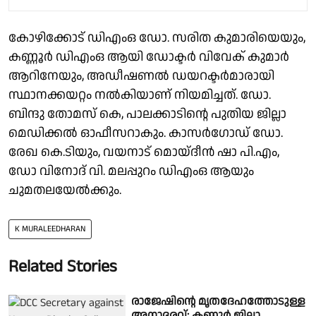
കോഴിക്കോട് ഡിഎംഒ ഡോ. സരിത കുമാരിയെയും,
കണ്ണൂർ ഡിഎംഒ ആയി ഡോക്ടർ വിവേക് കുമാർ
ആറിനേയും, അഡീഷണൽ ഡയറക്ടർമാരായി
സ്ഥാനക്കയറ്റം നൽകിയാണ് നിയമിച്ചത്. ഡോ.
ബിന്ദു തോമസ് കെ, പാലക്കാടിൻ്റെ പുതിയ ജില്ലാ
മെഡിക്കൽ ഓഫീസറാകും. കാസർഗോഡ് ഡോ.
രേഖ കെ.ടിയും, വയനാട് മൊയ്ദീൻ ഷാ പി.എം,
ഡോ വിനോദ് വി. മലപ്പുറം ഡിഎംഒ ആയും
ചുമതലയേൽക്കും.
K MURALEEDHARAN
Related Stories
രാജേഷിൻ്റെ മൃതദേഹത്തോടുള്ള
അനാദരവ്; കണ്ണൂർ ജില്ലാ