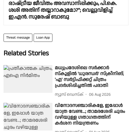
രാഷ്‌ട്രീയ ജീവിതം അവസാനിപ്പിക്കും, പി.കെ.
ശശി അതിന് തയ്യാറാകുമോ?"; വെല്ലുവിളിച്ച്
ഇ.എൻ. സുരേഷ് ബാബു
Threat message
Loan App
Related Stories
മധ്യപ്രദേശിലെ സർക്കാർ
സ്കൂളിൽ 'ധുരന്ധർ' സ്ക്രീനിങ്;
'എ' സർട്ടിഫിക്കറ്റ് ചിത്രം
പ്രദർശിപ്പിച്ചതിൽ പരാതി
ന്യൂസ് ഡെസ്ക്
06 Aug 2026
വിനോദസഞ്ചാരികളേ, ഇപ്പോള്‍
യാത്ര വേണ്ട...; താമരശേരി ചുരം
വഴിയുള്ള ഗതാഗതത്തിന്
കര്‍ശന നിയന്ത്രണം