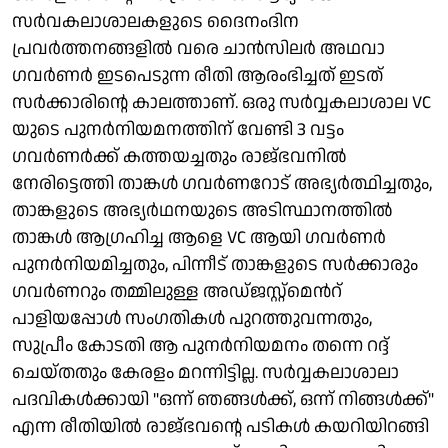
സർവകലാശാലകളുടെ ദൈനംദിന
പ്രവർത്തനങ്ങളിൽ വരെ ചാൻസിലർ അഥവാ
ഗവർണർ ഇടപെടുന്ന രീതി ആരംഭിച്ചത് ഇടത്
സർക്കാരിന്റെ കാലത്താണ്. ഒരു സർവ്വകലാശാല VC
യുടെ പുനർനിയമനത്തിന് വേണ്ടി 3 വട്ടം
ഗവർണർക്ക് കത്തയച്ചതും രാജ്ഭവനിൽ
നേരിട്ടെത്തി താങ്കൾ ഗവർണറോട് അഭ്യർത്ഥിച്ചതും,
താങ്കളുടെ അഭ്യർഥനയുടെ അടിസ്ഥാനത്തിൽ
താങ്കൾ ആഗ്രഹിച്ച ആളെ VC ആയി ഗവർണർ
പുനർനിയമിച്ചതും, പിന്നീട് താങ്കളുടെ സർക്കാരും
ഗവർണറും തമ്മിലുള്ള അഡ്ജസ്റ്റ്മെൻറ്
പാളിയപ്പോൾ സംഗതികൾ പുറത്തുവന്നതും,
സുപ്രീം കോടതി ആ പുനർനിയമനം തന്നെ റദ്ദ്
ചെയ്തതും കേരളം മറന്നിട്ടില്ല. സർവ്വകലാശാലാ
പദവികൾക്കായി "ഒന്ന് ഞങ്ങൾക്ക്, ഒന്ന് നിങ്ങൾക്ക്"
എന്ന രീതിയിൽ രാജ്ഭവന്റെ പടികൾ കയറിയിറങ്ങി