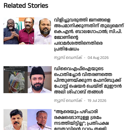
Related Stories
വിളിച്ചുവരുത്തി ജനങ്ങളെ
അപമാനിക്കുന്നതിന് തുല്യമെന്ന്
കെ.എൻ. ബാലഗോപാൽ; സി.പി.
ജോണിൻ്റെ
പരാമർശത്തിനെതിരെ
പ്രതിഷേധം
ന്യൂസ് ഡെസ്ക്
04 Aug 2026
ഡിവൈഎഫ്ഐയുടെ
പൊതിച്ചോർ വിതരണത്തെ
പിന്തുണയ്ക്കുന്ന ഫേസ്ബുക്ക്
പോസ്റ്റ് ഷെയ‍ർ ചെയ്ത് മുഈൻ
അലി ശിഹാബ് തങ്ങൾ
ന്യൂസ് ഡെസ്ക്
19 Jul 2026
"ആരെയും പഴിചാരി
രക്ഷപ്പെടാനുള്ള ശ്രമം
നടത്തിയിട്ടില്ല"; പ്രതിപക്ഷ
നേതാവിൻ്റെ വാദം തള്ളി