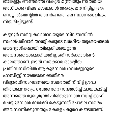
താങ്കളും അന്നത്തെ വകുപ്പ് മന്ത്രിയും നടത്തിയ
അധികാര വിലപേശലുകൾ ആരും മറന്നിട്ടില്ല. ആ
സെറ്റിൽമെന്റിൽ അനർഹരെ പല സ്ഥാനങ്ങളിലും
നിയമിച്ചിട്ടുണ്ട്.
കണ്ണൂർ സർവ്വകലാശാലയുടെ സിലബസിൽ
സംഘ്പരിവാർ താത്വികരുടെ വർഗീയ ആശയങ്ങൾ
ഔദ്യോഗികമായി തിരുകിക്കയറ്റാൻ
അവസരമൊരുക്കിയത് ഇടത് സർക്കാരിന്റെ
കാലത്താണ്. ഇടത് സർക്കാർ രാഷ്ട്രീയ
പ്രതിസന്ധിയിൽ ആകുമ്പോൾ ഗവർണ്ണറുടെ
ഫാസിസ്റ്റ് നയങ്ങൾക്കെതിരെ
വിദ്യാർഥിസംഘടനയെ സമരത്തിന് വിട്ട് ശ്രദ്ധ
തിരിക്കുന്നതും, ഗവർണറെ സന്ദർശിച്ച് ചായകുടിച്ച്
അന്നത്തെ മുഖ്യമന്ത്രി പിരിയുമ്പോൾ സ്വിച്ച് ഓഫ്
ചെയ്യുമ്പോൾ ബൾബ് കെടുന്നത് പോലെ സമരം
അവസാനിക്കുന്നതും കേരളം കുറെ കണ്ടതാണ്.