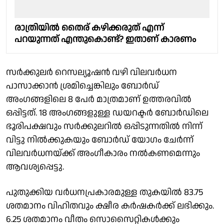
രാത്രിയിൽ തൈര് കഴിക്കരുത് എന്ന്
പറയുന്നത് എന്തുകൊണ്ട്? ഇതാണ് കാരണം
സർക്കുലർ റെസല്യൂഷൻ വഴി വിലവർധന
പാസാക്കാൻ ശ്രമിച്ചെങ്കിലും ബോർഡ്
അംഗങ്ങളിലെ 8 പേർ മാത്രമാണ് ഉത്തരവിൽ
ഒപ്പിട്ടത്. 18 അംഗങ്ങളുള്ള ഡയറക്ടർ ബോർഡിലെ
ഭൂരിപക്ഷവും സർക്കുലറിൽ ഒപ്പിടുന്നതിൽ നിന്ന്
വിട്ടു നിൽക്കുകയും ബോർഡ് യോഗം ചേർന്ന്
വിലവർധനയ്ക്ക് അംഗീകാരം നൽകണമെന്നും
ആവശ്യപ്പെട്ടു.
പുതുക്കിയ വർധനപ്രകാരമുള്ള തുകയിൽ 83.75
ശതമാനം വിഹിതവും ക്ഷീര കർഷകർക്ക് ലഭിക്കും.
6.25 ശതമാനം വീതം സൊസൈറ്റികൾക്കും