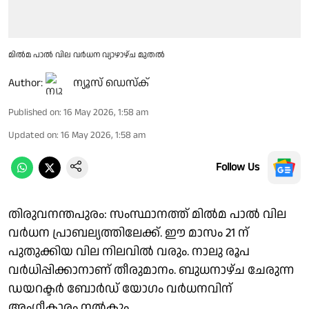
മിൽമ പാൽ വില വർധന വ്യാഴാഴ്ച മുതൽ
Author:
ന്യൂസ് ഡെസ്ക്
Published on
:
16 May 2026, 1:58 am
Updated on
:
16 May 2026, 1:58 am
Follow Us
തിരുവനന്തപുരം: സംസ്ഥാനത്ത് മിൽമ പാൽ വില
വർധന പ്രാബല്യത്തിലേക്ക്. ഈ മാസം 21 ന്
പുതുക്കിയ വില നിലവിൽ വരും. നാലു രൂപ
വർധിപ്പിക്കാനാണ് തീരുമാനം. ബുധനാഴ്ച ചേരുന്ന
ഡയറക്ടർ ബോർഡ് യോഗം വർധനവിന്
അംഗീകാരം നൽകും.