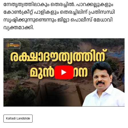
നേതൃത്വത്തിലാകും തെരച്ചിൽ. പാറക്കല്ലുകളും
കോൺക്രീറ്റ് പാളികളും തെരച്ചിലിന് പ്രതിസന്ധി
സൃഷ്ടിക്കുന്നുണ്ടെന്നും ജില്ലാ പൊലീസ് മേധാവി
വ്യക്തമാക്കി.
Kalladi Landslide