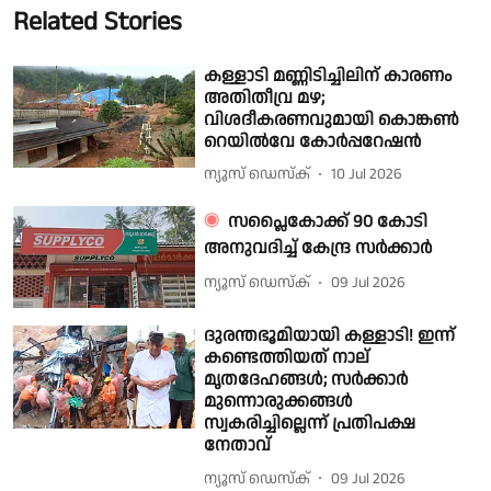
Related Stories
കള്ളാടി മണ്ണിടിച്ചിലിന് കാരണം
അതിതീവ്ര മഴ;
വിശദീകരണവുമായി കൊങ്കൺ
റെയിൽവേ കോർപ്പറേഷൻ
ന്യൂസ് ഡെസ്ക്
10 Jul 2026
സപ്ലൈകോക്ക് 90 കോടി
അനുവദിച്ച് കേന്ദ്ര സർക്കാർ
ന്യൂസ് ഡെസ്ക്
09 Jul 2026
ദുരന്തഭൂമിയായി കള്ളാടി! ഇന്ന്
കണ്ടെത്തിയത് നാല്
മൃതദേഹങ്ങൾ; സർക്കാർ
മുന്നൊരുക്കങ്ങൾ
സ്വകരിച്ചില്ലെന്ന് പ്രതിപക്ഷ
നേതാവ്
ന്യൂസ് ഡെസ്ക്
09 Jul 2026