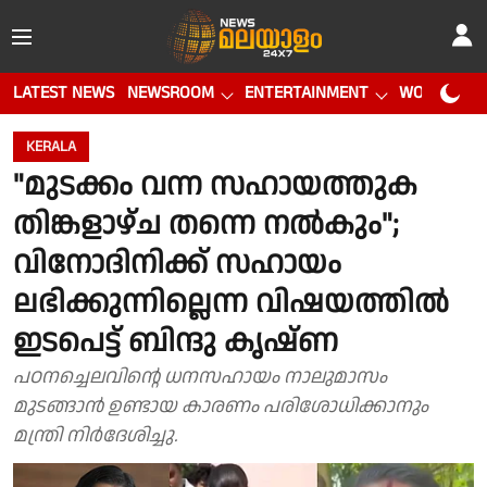
LATEST NEWS
NEWSROOM
ENTERTAINMENT
WORLD CUP
KERALA
"മുടക്കം വന്ന സഹായത്തുക
തിങ്കളാഴ്ച തന്നെ നൽകും";
വിനോദിനിക്ക് സഹായം
ലഭിക്കുന്നില്ലെന്ന വിഷയത്തിൽ
ഇടപെട്ട് ബിന്ദു കൃഷ്ണ
പഠനച്ചെലവിൻ്റെ ധനസഹായം നാലുമാസം
മുടങ്ങാൻ ഉണ്ടായ കാരണം പരിശോധിക്കാനും
മന്ത്രി നിർദേശിച്ചു.