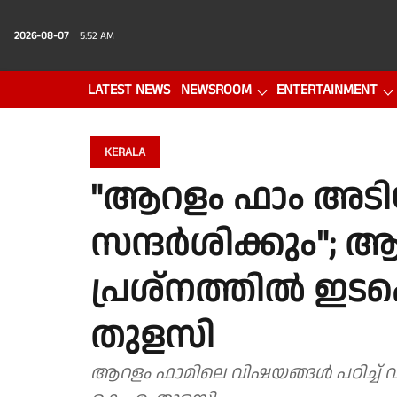
2026-08-07
5:52 AM
LATEST NEWS
NEWSROOM
ENTERTAINMENT
PHOTO GALLERY
VIDEO
KERALA
"ആറളം ഫാം അടി
സന്ദർശിക്കും"; 
പ്രശ്നത്തിൽ ഇടപെട്
തുളസി
ആറളം ഫാമിലെ വിഷയങ്ങൾ പഠിച്ച് വകു