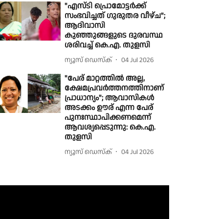
"എസ്‌ടി പ്രൊമോട്ടർക്ക്
സംഭവിച്ചത് ഗുരുതര വീഴ്ച";
ആദിവാസി
കുഞ്ഞുങ്ങളുടെ ദുരവസ്ഥ
ശരിവച്ച് കെ.എ. തുളസി
ന്യൂസ് ഡെസ്ക്
04 Jul 2026
"പേര് മാറ്റത്തിൽ അല്ല,
ക്ഷേമപ്രവർത്തനത്തിനാണ്
പ്രാധാന്യം"; ആവാസികൾ
അടക്കം ഊര് എന്ന പേര്
പുനഃസ്ഥാപിക്കണമെന്ന്
ആവശ്യപ്പെടുന്നു: കെ.എ.
തുളസി
ന്യൂസ് ഡെസ്ക്
04 Jul 2026