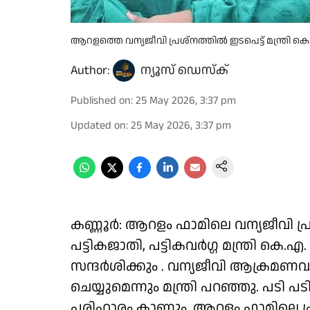
ആറളത്തെ വന്യജീവി പ്രശ്നത്തിൽ ഇടപെട്ട് മന്ത്രി 
Author:
ന്യൂസ് ഡെസ്ക്
Published on
:
25 May 2026, 3:37 pm
Updated on
:
25 May 2026, 3:37 pm
കണ്ണൂർ: ആറളം ഫാമിലെ വന്യജീവി പ്ര
പട്ടികജാതി, പട്ടികവർഗ്ഗ മന്ത്രി കെ
സന്ദർശിക്കും . വന്യജീവി ആക്രമണവു
ചെയ്യുമെന്നും മന്ത്രി പറഞ്ഞു. പടി പ
പരിഹാരം കാണും. ആറളം ഫാമിലെ പ്ര