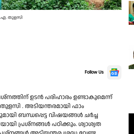
കെ.എ. തുളസി
Follow Us
ശ്നത്തിന് ഉടൻ പരിഹാരം ഉണ്ടാകുമെന്ന്
.എ. തുളസി . അടിയന്തരമായി ഫാം
മായി ബന്ധപ്പെട്ട വിഷയങ്ങൾ ചർച്ച
ടിയായി പ്രശ്നങ്ങൾ പഠിക്കും. ശ്വാശ്വത
ശ്നങ്ങൾ അടിയന്തര ശ്രദ്ധ വേണ്ട