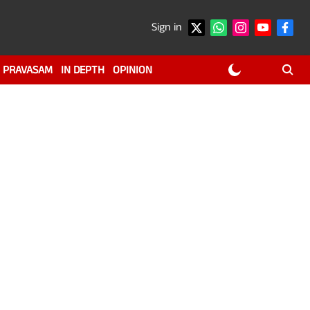
Sign in
PRAVASAM
IN DEPTH
OPINION