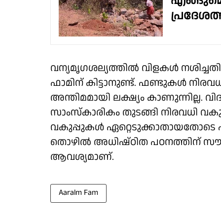
എങ്ങുമ
പ്രദേശത്
വന്യമൃഗശല്യത്തിൽ വിളകൾ നശിച്ചതി
ഫാമിന് കിട്ടാനുണ്ട്. ഫണ്ടുകൾ നിരവ
അന്തിമമായി ലക്ഷ്യം കാണുന്നില്ല. 
സാംസ്കാരികം തുടങ്ങി നിരവധി വകുപ്
വകുപ്പുകൾ ഏറ്റെടുക്കാതായതോടെ എല്ല
തൊഴിൽ അധിഷ്ഠിത പഠനത്തിന് സൗകര
ആവശ്യമാണ്.
Aaralm Fam