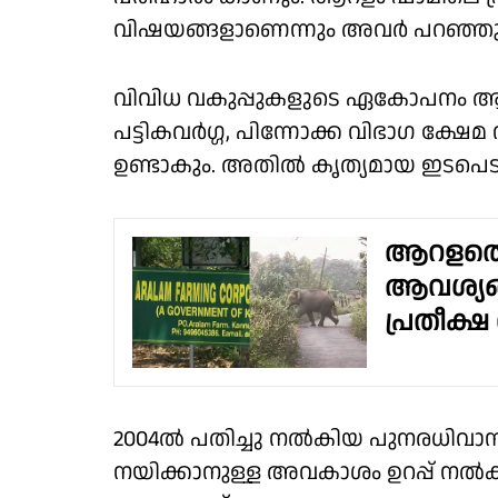
വിഷയങ്ങളാണെന്നും അവർ പറഞ്ഞു
വിവിധ വകുപ്പുകളുടെ ഏകോപനം ആവശ്
പട്ടികവർഗ്ഗ, പിന്നോക്ക വിഭാഗ ക്ഷേമ 
ഉണ്ടാകും. അതിൽ കൃത്യമായ ഇടപെടൽ ഉ
ആറളത്
ആവശ്യങ
പ്രതീക്ഷ
2004ൽ പതിച്ചു നൽകിയ പുനരധിവാ
നയിക്കാനുള്ള അവകാശം ഉറപ്പ് നൽകാ