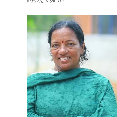
കെ.എ. തുളസി