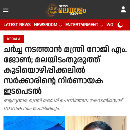
LATEST NEWS
NEWSROOM
ENTERTAINMENT
WORLD CUP
KERALA
ചർച്ച നടത്താൻ മന്ത്രി റോജി എം.
ജോൺ; മലയിടംതുരുത്ത്
കുടിയൊഴിപ്പിക്കലിൽ
സർക്കാരിൻ്റെ നിർണായക
ഇടപെടൽ
ആഭ്യന്തര മന്ത്രി രമേശ് ചെന്നിത്തല കോടതിയോട്
സാവകാശം ചോദിക്കും...