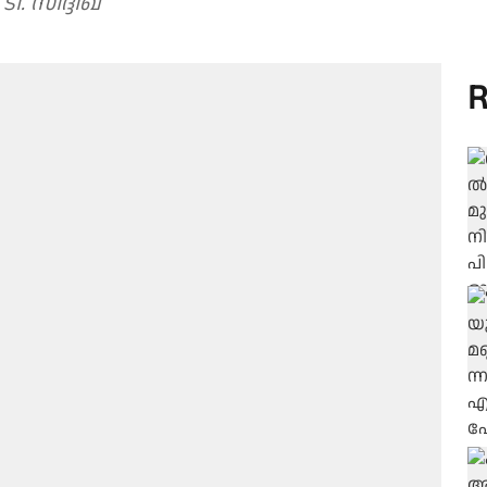
ി. സിദ്ദീഖ്
R