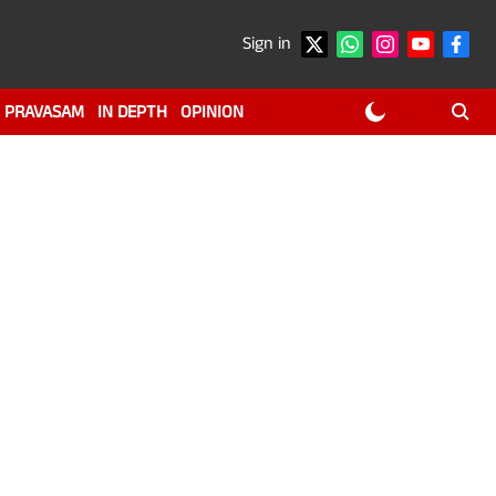
Sign in
PRAVASAM
IN DEPTH
OPINION