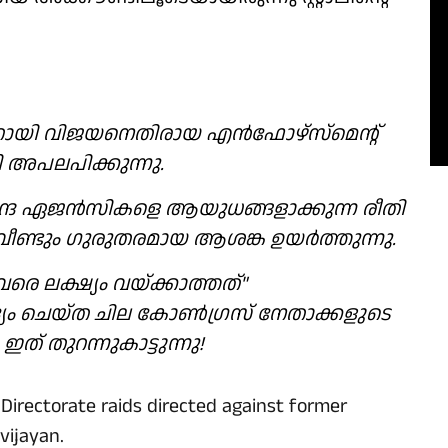
ണറായി വിജയനെതിരായ എൻഫോഴ്‌സ്‌മെന്റ്
 അപലപിക്കുന്നു.
ന്ദ്ര ഏജൻസികളെ ആയുധങ്ങളാക്കുന്ന രീതി
 വീണ്ടും ഗുരുതരമായ ആശങ്ക ഉയർത്തുന്നു.
 ലക്ഷ്യം വയ്ക്കാത്തത്"
ദ്യം ചെയ്ത ചില കോൺഗ്രസ് നേതാക്കളുടെ
തുറന്നുകാട്ടുന്നു!
irectorate raids directed against former
vijayan
.