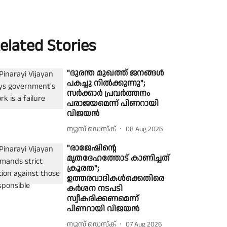
elated Stories
"ദുരന്ത മുഖത്ത് ജനങ്ങൾ
പകച്ചു നിൽക്കുന്നു";
സർക്കാർ പ്രവർത്തനം
പരാജയമെന്ന് പിണറായി
വിജയൻ
ന്യൂസ് ഡെസ്ക്
08 Aug 2026
"രാജേഷിൻ്റെ
മൃതദേഹത്തോട് കാണിച്ചത്
ക്രൂരത";
ഉത്തരവാദികൾക്കെതിരെ
കർശന നടപടി
സ്വീകരിക്കണമെന്ന്
പിണറായി വിജയൻ
ന്യൂസ് ഡെസ്ക്
07 Aug 2026