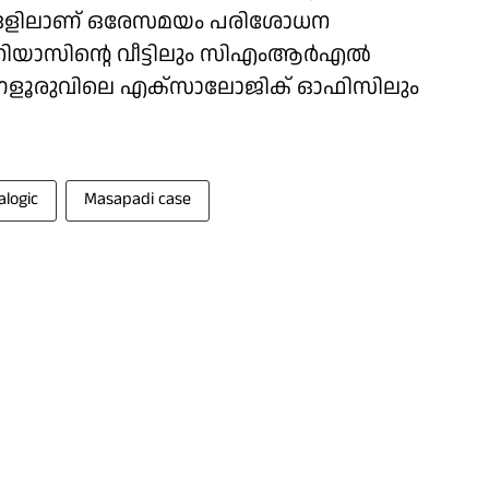
ഇടങ്ങളിലാണ് ഒരേസമയം പരിശോധന
ദ് റിയാസിൻ്റെ വീട്ടിലും സിഎംആർഎൽ
ഗളൂരുവിലെ എക്സാലോജിക് ഓഫിസിലും
logic
Masapadi case