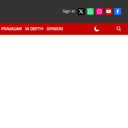
Sign in
PRAVASAM
IN DEPTH
OPINION