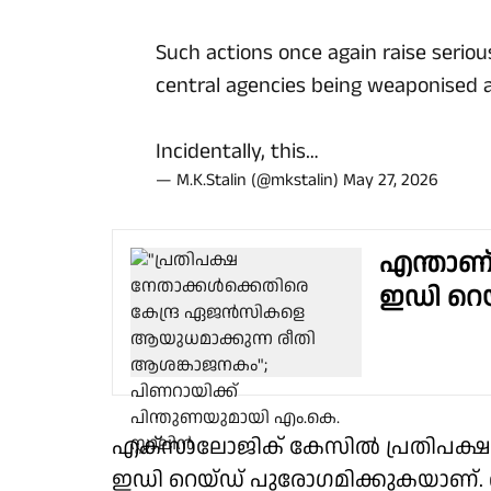
Such actions once again raise serio
central agencies being weaponised a
Incidentally, this…
— M.K.Stalin (@mkstalin)
May 27, 2026
എന്താണ്
ഇഡി റെയ
എക്സാലോജിക് കേസിൽ പ്രതിപക്ഷ 
ഇഡി റെയ്ഡ് പുരോഗമിക്കുകയാണ്. ത