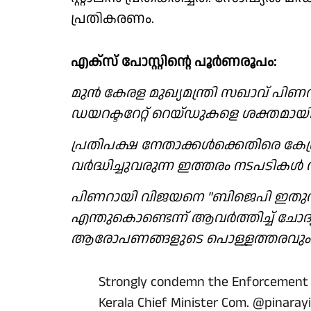
പ്രതികരണം.
എക്സ് പോസ്റ്റിൻ്റെ പൂർണരൂപം:
മുൻ കേരള മുഖ്യമന്ത്രി സഖാവ് പി
ഡയറക്ടറേറ്റ് റെയ്ഡുകളെ ശക്തമായി
പ്രതിപക്ഷ നേതാക്കൾക്കെതിരെ കേ
വർദ്ധിച്ചുവരുന്ന ഇത്തരം നടപടികൾ
പിണറായി വിജയനെ "ബിജെപി ഇതുവരെ
എന്തുകൊണ്ടെന്ന് ആവർത്തിച്ച് ചോ
ആരോപണങ്ങളുടെ പൊള്ളത്തരവും ഇത് 
Strongly condemn the Enforcement D
Kerala Chief Minister Com.
@pinarayi