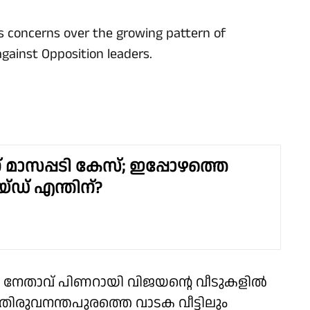
us concerns over the growing pattern of
gainst Opposition leaders.
 മാസപ്പടി കേസ്; ഇപ്പോഴത്തെ
്ഡ് എന്തിന്?
നേതാവ് പിണറായി വിജയൻ്റെ വീടുകളിൽ
ിരുവനന്തപുരത്തെ വാടക വീട്ടിലും