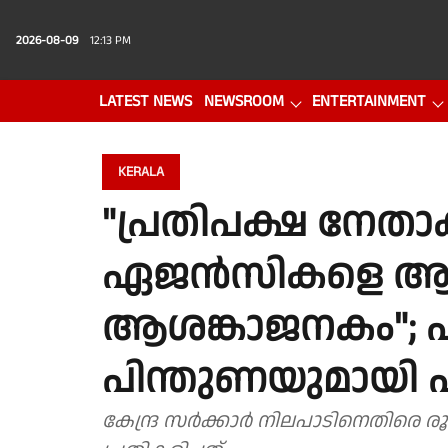
2026-08-09
12:13 PM
LATEST NEWS
NEWSROOM
ENTERTAINMENT
PHOTO GALLERY
VIDEO
KERALA
"പ്രതിപക്ഷ നേതാക
ഏജൻസികളെ ആയുധ
ആശങ്കാജനകം"; പ
പിന്തുണയുമായി എം.
കേന്ദ്ര സർക്കാർ നിലപാടിനെതിരെ രൂ