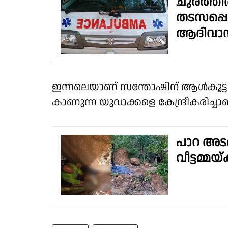
ചുരത്ത
തടസപ്പെട
ആദിവാസി
ഇന്നലെയാണ് സന്തോഷിന് ആൾകൂട്ട മ
കാണുന്ന യുവാക്കളെ കേന്ദ്രീകരിച്
പാറ അടര
വീട്ടമ്മയ്