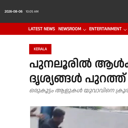
2026-08-06
10:05 AM
LATEST NEWS
NEWSROOM
ENTERTAINMENT
PHOTO GALLERY
VIDEO
KERALA
പുനലൂരിൽ ആൾക്ക
ദൃശ്യങ്ങൾ പുറത്ത്
ഒരുകൂട്ടം ആളുകൾ യുവാവിനെ ക്രൂര