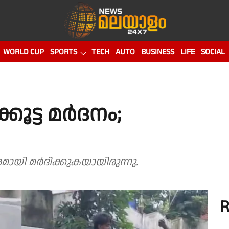
WORLD CUP
SPORTS
TECH
AUTO
BUSINESS
LIFE
SOCIAL
ൂട്ട മർദനം;
മായി മർദിക്കുകയായിരുന്നു.
R