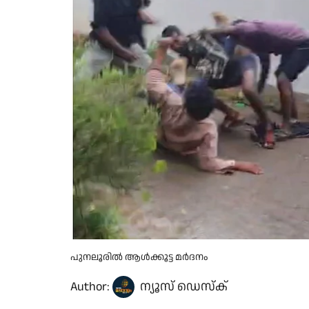
പുനലൂരിൽ ആൾക്കൂട്ട മർദനം
Author:
ന്യൂസ് ഡെസ്ക്