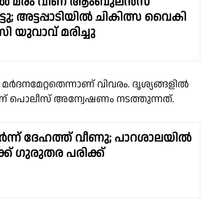
ിൽ മരം വീണ് ആംബുലൻസ്
്ടു; അട്ടപ്പാടിയിൽ ചികിത്സ വൈകി
 യുവാവ് മരിച്ചു
ർദനമേറ്റതെന്നാണ് വിവരം. ദൃശ്യങ്ങളിൽ
ചാണ് പൊലീസ് അന്വേഷണം നടത്തുന്നത്.
്‍ന്ന് ദേഹത്ത് വീണു; പാറശാലയിൽ
ക്ക് ​ഗു​രുതര പരിക്ക്