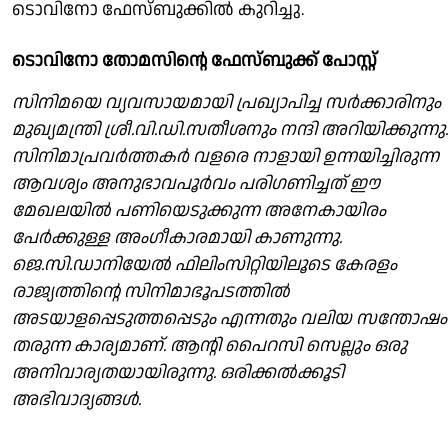
ടൊവിനോ ഫേസ്ബുക്കിൽ കുറിച്ചു.
ടൊവിനോ തോമസിൻ്റെ ഫേസ്ബുക്ക് പോസ്റ്റ്
സിനിമയെ വ്യവസായമായി പ്രഖ്യാപിച്ച സർക്കാരിനും
മുഖ്യമന്ത്രി ശ്രീ.വി.ഡി.സതീശനും നന്ദി അറിയിക്കുന്നു.
സിനിമാപ്രവർത്തകർ വളരെ നാളായി ഉന്നയിച്ചിരുന്ന
ആവശ്യം അനുഭാവപൂർവം പരിഗണിച്ചത് ഈ
മേഖലയിൽ പണിയെടുക്കുന്ന അനേകായിരം
പേർക്കുള്ള അംഗീകാരമായി കാണുന്നു.
ജെ.സി.ഡാനിയേൽ ഫിലിംസിറ്റിയിലൂടെ കേരളം
രാജ്യത്തിന്റെ സിനിമാഭൂപടത്തിൽ
അടയാളപ്പെടുത്തപ്പെടും എന്നതും വലിയ സന്തോഷം
തരുന്ന കാര്യമാണ്. ആന്റി പൈറസി സെല്ലും ഒരു
അനിവാര്യതയായിരുന്നു. ഒരിക്കൽക്കൂടി
അഭിവാദ്യങ്ങൾ.