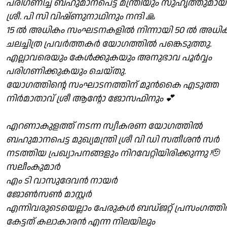
പരിഗണിച്ച ബഹുമാനപെട്ട മന്ത്രിയും സുഹൃത്തുമായ
ശ്രീ. പി സി വിഷ്ണുനാഥിനും നന്ദി 🙏
15 ൽ അധികം സംഘടനകളിൽ നിന്നായി 50 ൽ അധി
ചലച്ചിത്ര പ്രവർത്തകർ യോഗത്തിൽ പങ്കെടുത്തു.
എല്ലാവരെയും കേൾക്കുകയും അനുഭാവ പൂർവ്വം
പരിഗണിക്കുകയും ചെയ്തു.
യോഗത്തിന്റെ സംഘാടനത്തിന് മുൻകൈ എടുത്ത
നിർമാതാവ് ശ്രീ ആന്റോ ജോസഫിനും 💕
എറണാകുളത്ത് നടന്ന സ്വീകരണ യോഗത്തിൽ
ബഹുമാനപെട്ട മുഖ്യമന്ത്രി ശ്രീ വി ഡി സതീശൻ സർ
നടത്തിയ പ്രഖ്യാപനങ്ങളും നിറവേറ്റിയിരിക്കുന്നു 🫡
സലീംകുമാർ
എം ടി വാസുദേവൻ നായർ
ജോൺസൺ മാസ്റ്റർ
എന്നിവരുടെയെല്ലാം പേരുകൾ ബഡ്ജറ്റ് പ്രസംഗത്ത
കേട്ടത് കലാകാരൻ എന്ന നിലയിലും