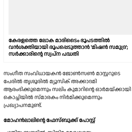
കേരളത്തെ ലോക മാരിടൈം ഭൂപടത്തിൽ
വൻശക്തിയായി രൂപപ്പെടുത്താൻ 'മിഷൻ സമുദ്ര';
സർക്കാരിൻ്റെ സ്വപ്ന പദ്ധതി
സംഗീത സംവിധായകൻ ജോൺസൺ മാസ്റ്ററുടെ
പേരിൽ തൃശൂരിൽ മ്യൂസിക് അക്കാദമി
ആരംഭിക്കുമെന്നും സലിം കുമാറിൻ്റെ ഓർമയ്ക്കായി
കൊച്ചിയിൽ സ്മാരകം നിർമിക്കുമെന്നും
പ്രഖ്യാപനമുണ്ട്.
മോഹൻലാലിൻ്റെ ഫേസ്ബുക്ക് പോസ്റ്റ്