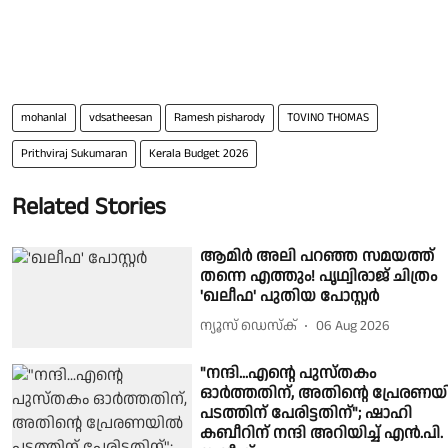
mohanlal
vdsatheesan
Ramesh pisharody
TOVINO THOMAS
Prithviraj Sukumaran
Kerala Budget 2026
Related Stories
ആമിർ അലി പറഞ്ഞ സമയത്ത്
തന്നെ എത്തും! പൃഥ്വിരാജ് ചിത്രം
'ഖലീഫ' പുതിയ പോസ്റ്റർ
ന്യൂസ് ഡെസ്ക്
06 Aug 2026
"നന്ദി...എന്റെ പുസ്തകം
ഓർത്തതിന്, അതിന്റെ പ്രേരണ
പടത്തിന് പേരിട്ടതിന്"; ഷാഹി
കബീറിന് നന്ദി അറിയിച്ച് എൻ.പി.