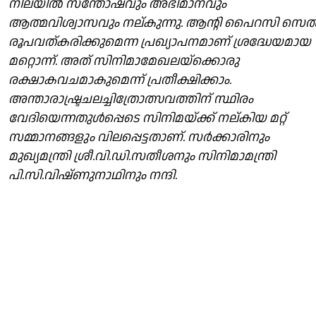
നിലയിൽ സന്തോഷവും അഭിമാനവും
ആത്മവിശ്വാസവും നല്കുന്നു. ആന്റി പൈറസി സെ
രൂപവത്കരിക്കുമെന്ന പ്രഖ്യാപനമാണ് ശ്രദ്ധേയമായ
മറ്റൊന്ന്. അത് സിനിമാമേഖലയ്ക്കൊരു
രക്ഷാകവചമാകുമെന്ന് പ്രതീക്ഷിക്കാം.
അന്താരാഷ്ട്രചലച്ചിത്രോത്സവത്തിന് സ്ഥിരം
വേദിയെന്നതുൾപ്പെടെ സിനിമയ്ക്ക് നല്കിയ മറ്റ്
സമ്മാനങ്ങളും വിലപ്പെട്ടതാണ്. സർക്കാരിനും
മുഖ്യമന്ത്രി ശ്രീ.വി.ഡി.സതീശനും സിനിമാമന്ത്രി
പി.സി.വിഷ്ണുനാഥിനും നന്ദി.