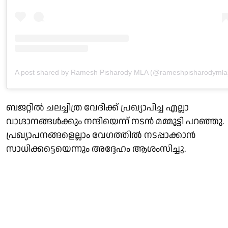
A post shared by Ramesh Pisharody MLA (@rameshpisharodymla
ബജറ്റിൽ ചലച്ചിത്ര വേദിക്ക് പ്രഖ്യാപിച്ച എല്ലാ
വാഗ്ദാനങ്ങൾക്കും നന്ദിയെന്ന് നടൻ മമ്മൂട്ടി പറഞ്ഞു.
പ്രഖ്യാപനങ്ങളെല്ലാം വേഗത്തിൽ നടപ്പാക്കാൻ
സാധിക്കട്ടെയെന്നും അദ്ദേഹം ആശംസിച്ചു.