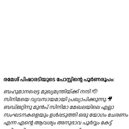
രമേശ് പിഷാരടിയുടെ പോസ്റ്റിൻ്റെ പൂർണരൂപം:
ബഹുമാനപ്പെട്ട മുഖ്യമന്ത്രിയ്ക്ക് നന്ദി 🫡
സിനിമയെ വ്യവസായമായി പ്രഖ്യാപിക്കുന്നു.🎥
ബഡ്ജറ്റിനു മുൻപ് സിനിമാ മേഖലയിലെ എല്ലാ
സംഘടനകളെയും ഉൾപ്പടുത്തി ഒരു യോഗം ചേരണം
എന്ന എന്റെ ആവശ്യം അനുഭാവ പൂർവ്വം കേട്ട്