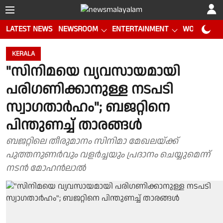
LATEST NEWS
NEWSROOM
ENTERTAINMENT
WORLD CUP
KERALA
"സിനിമയെ വ്യവസായമായി
പരിഗണിക്കാനുള്ള നടപടി
സ്വാഗതാർഹം"; ബജറ്റിനെ
പിന്തുണച്ച് താരങ്ങൾ
ബജറ്റിലെ തീരുമാനം സിനിമാ മേഖലയ്ക്ക്
പുത്തനുണർവും വളർച്ചയും പ്രദാനം ചെയ്യുമെന്ന്
നടൻ മോഹൻലാൽ