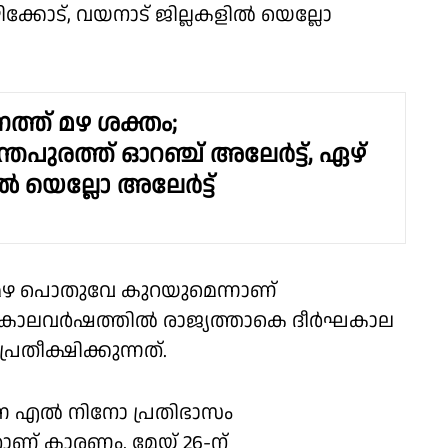
ിക്കോട്, വയനാട് ജില്ലകളിൽ യെല്ലോ
ത്ത് മഴ ശക്തം;
തപുരത്ത് ഓറഞ്ച് അലേർട്ട്, ഏഴ്
ൽ യെല്ലോ അലേർട്ട്
ഴ പൊതുവേ കുറയുമെന്നാണ്
 കാലവർഷത്തിൽ രാജ്യത്താകെ ദീർഘകാല
തീക്ഷിക്കുന്നത്.
്ന എൽ നിനോ പ്രതിഭാസം
ണ് കാരണം. മേയ് 26-ന്