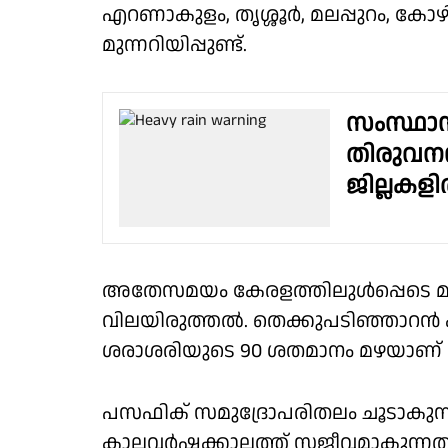
എറണാകുളം, തൃശ്ശൂർ, മലപ്പുറം, കോഴ
മുന്നറിയിപ്പുണ്ട്.
സംസ്ഥാന
തിരുവനന്
ജില്ലകളി
അതേസമയം കേരളത്തിലുൾപ്പെടെ മ
വിലയിരുത്തൽ. തെക്കുപടിഞ്ഞാറൻ
ശരാശരിയുടെ 90 ശതമാനം മഴയാണ് പ്ര
പസഫിക് സമുദ്രോപരിതലം ചൂടാകുന
കാലവർഷക്കാലത്ത് സജീവമാകുന്നതാ