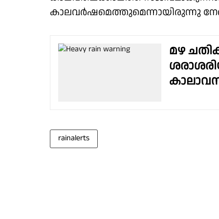
കാലവർഷമെത്തുമെന്നായിരുന്നു നേരത്
മഴ ചതിക
ശരാശരിയ
കാലാവസ്
rainalerts