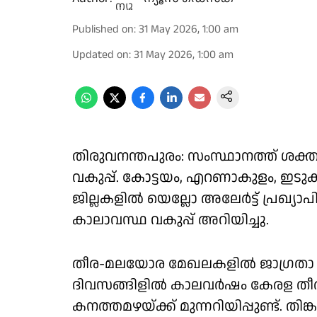
Published on
:
31 May 2026, 1:00 am
Updated on
:
31 May 2026, 1:00 am
തിരുവനന്തപുരം: സംസ്ഥാനത്ത് ശക്ത
വകുപ്പ്. കോട്ടയം, എറണാകുളം, ഇടുക്
ജില്ലകളിൽ യെല്ലോ അലേർട്ട് പ്രഖ്യാപി
കാലാവസ്ഥ വകുപ്പ് അറിയിച്ചു.
തീര-മലയോര മേഖലകളിൽ ജാഗ്രതാ നി
ദിവസങ്ങിളിൽ കാലവർഷം കേരള തീ
കനത്തമഴയ്ക്ക് മുന്നറിയിപ്പുണ്ട്. തിങ