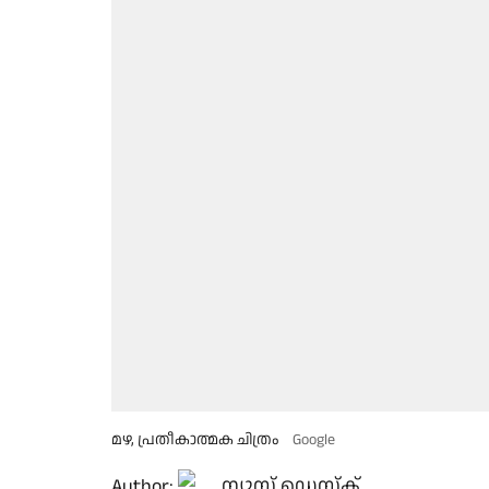
മഴ, പ്രതീകാത്മക ചിത്രം
Google
Author:
ന്യൂസ് ഡെസ്ക്