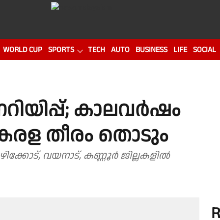
WORLD CUP
SPORTS
TECH
AUTO
BUSINESS
LIFE
SOCIAL
നറിയിപ്പ്; കാലവർഷം
േരള തീരം തൊടും
ക്കോട്, വയനാട്, കണ്ണൂർ ജില്ലകളിൽ
R