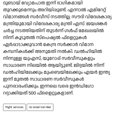
ദുബായ് വ്യോമപാത ഇന്ന് ഭാഗികമായി
തുറക്കുമെന്നും അറിയിപ്പുണ്ട്. എന്നാൽ എമിറേറ്റ്
വിമാനങ്ങൾ സർവീസ് നടത്തില്ല. സൗദി വിദേശകാര്യ
മന്ത്രിയുമായി വിദേശകാര്യ മന്ത്രി എസ്. ജയശങ്കർ
ചർച്ച നടത്തിയതിന് തുടർന്ന് ഗൾഫ് മേഖലയിൽ
നിന്ന് കൂടുതൽ സ്പെഷ്യൽ ഫ്ളെറ്റുകൾ
ഏർപ്പാടാക്കുവാൻ കേന്ദ്ര സർക്കാർ വിമാന
കമ്പനികൾക്ക് അനുമതി നൽകി. ഡൽഹിയിൽ
നിന്നുള്ള യുഎസ്, യൂറോപ്പ് സർവീസുകളും
സാധാരണ നിലയിൽ ആയിട്ടുണ്ട്. ജിദ്ദയിൽ നിന്ന്
ഡൽഹിയിലേക്കും മുംബെയിലേക്കും എയർ ഇന്ത്യ
ഇന്ന് മുതൽ സാധാരണ സർവീസുകൾ
പുനരാരംഭിക്കും. ഇന്നലെ വരെ ഇൻഡിഗോ
റദ്ദാക്കിയത് 500 ഫ്ളൈറ്റുകളാണ്.
flight services
Us Israel Iran War