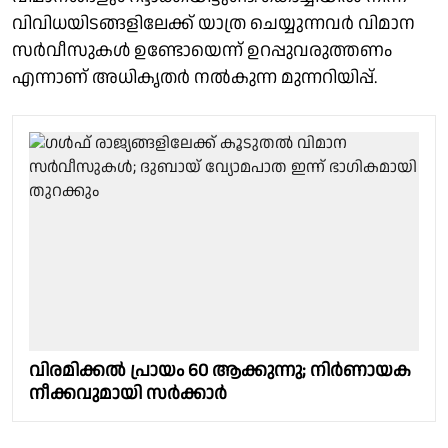
വിവിധയിടങ്ങളിലേക്ക് യാത്ര ചെയ്യുന്നവർ വിമാന
സർവീസുകൾ ഉണ്ടോയെന്ന് ഉറപ്പുവരുത്തണം
എന്നാണ് അധികൃതർ നൽകുന്ന മുന്നറിയിപ്പ്.
വിരമിക്കൽ പ്രായം 60 ആക്കുന്നു; നിർണായക
നീക്കവുമായി സർക്കാർ