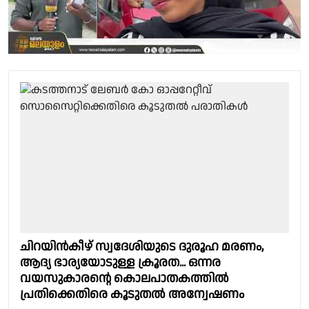
ചിറയിൻകീഴ് സ്വദേശിയുടെ ദുരൂഹ മരണം,
ആദ്യ ഭാര്യയോടുള്ള ക്രൂരത... ഒന്നര
വയസുകാരന്റെ കൊലപാതകത്തിൽ
പ്രതിക്കെതിരെ കൂടുതൽ അന്വേഷണം