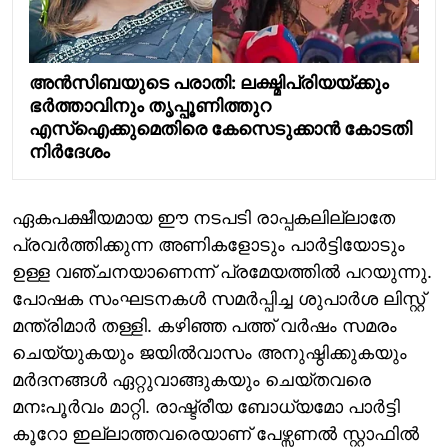
അൻസിബയുടെ പരാതി: ലക്ഷ്മിപ്രിയയ്ക്കും
ഭർത്താവിനും തൃപ്പൂണിത്തുറ
എസ്ഐക്കുമെതിരെ കേസെടുക്കാൻ കോടതി
നിർദേശം
ഏകപക്ഷീയമായ ഈ നടപടി രാപ്പകലില്ലാതേ
പ്രവർത്തിക്കുന്ന അണികളോടും പാർട്ടിയോടും
ഉള്ള വഞ്ചനയാണെന്ന് പ്രമേയത്തിൽ പറയുന്നു.
പോഷക സംഘടനകൾ സമർപ്പിച്ച ശുപാർശ ലിസ്റ്റ്
മന്ത്രിമാർ തള്ളി. കഴിഞ്ഞ പത്ത് വർഷം സമരം
ചെയ്യുകയും ജയിൽവാസം അനുഷ്ഠിക്കുകയും
മർദനങ്ങൾ ഏറ്റുവാങ്ങുകയും ചെയ്തവരെ
മനഃപൂർവം മാറ്റി. രാഷ്ട്രീയ ബോധ്യമോ പാർട്ടി
കൂറോ ഇല്ലാത്തവരെയാണ് പേഴ്സണൽ സ്റ്റാഫിൽ