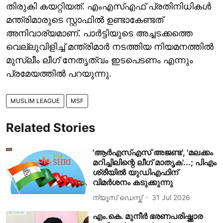
തിരുകി കയറ്റിയത്. എംഎസ്എഫ് പ്രതിനിധികൾ
മന്ത്രിമാരുടെ സ്റ്റാഫിൽ ഉണ്ടാകേണ്ടത്
അനിവാര്യമാണ്. പാർട്ടിയുടെ അച്ചടക്കത്തെ
വെല്ലുവിളിച്ച് മന്ത്രിമാർ നടത്തിയ നിയമനത്തിൽ
മുസ്ലീം ലീഗ് നേതൃത്വം ഇടപെടണം എന്നും
പ്രമേയത്തിൽ പറയുന്നു.
MUSLIM LEAGUE
MSF
Related Stories
'ആര്‍എസ്എസ് അജണ്ട', 'മലക്കം
മറിച്ചിലിന്റെ ലീഗ് മാതൃക'...; പിഎം
ശ്രീയില്‍ യുഡിഎഫിന്
വിമര്‍ശനം കടുക്കുന്നു
ന്യൂസ് ഡെസ്ക്
31 Jul 2026
എം.കെ. മുനീർ ഭരണപരിഷ്ക്കാര