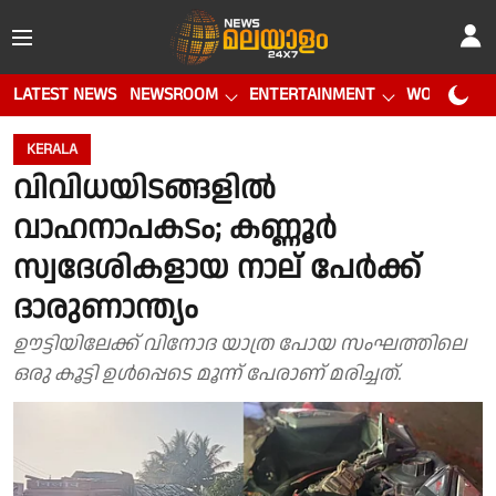
LATEST NEWS
NEWSROOM
ENTERTAINMENT
WORLD CUP
KERALA
വിവിധയിടങ്ങളിൽ
വാഹനാപകടം; കണ്ണൂർ
സ്വദേശികളായ നാല് പേർക്ക്
ദാരുണാന്ത്യം
ഊട്ടിയിലേക്ക് വിനോദ യാത്ര പോയ സംഘത്തിലെ
ഒരു കൂട്ടി ഉൾപ്പെടെ മൂന്ന് പേരാണ് മരിച്ചത്.