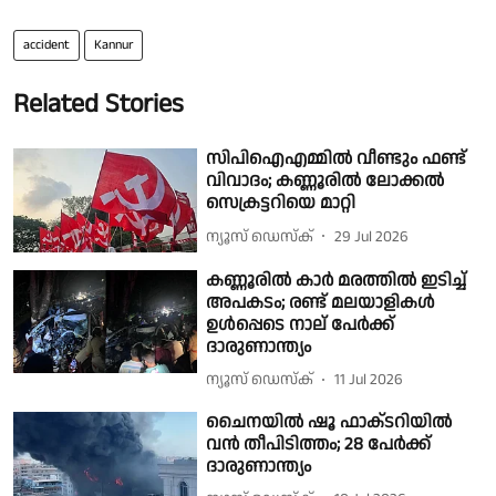
accident
Kannur
Related Stories
സിപിഐഎമ്മില്‍ വീണ്ടും ഫണ്ട്
വിവാദം; കണ്ണൂരില്‍ ലോക്കല്‍
സെക്രട്ടറിയെ മാറ്റി
ന്യൂസ് ഡെസ്ക്
29 Jul 2026
കണ്ണൂരിൽ കാർ മരത്തിൽ ഇടിച്ച്
അപകടം; രണ്ട് മലയാളികൾ
ഉൾപ്പെടെ നാല് പേർക്ക്
ദാരുണാന്ത്യം
ന്യൂസ് ഡെസ്ക്
11 Jul 2026
ചൈനയിൽ ഷൂ ഫാക്‌ടറിയിൽ
വൻ തീപിടിത്തം; 28 പേർക്ക്
ദാരുണാന്ത്യം