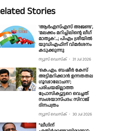
elated Stories
'ആര്‍എസ്എസ് അജണ്ട',
'മലക്കം മറിച്ചിലിന്റെ ലീഗ്
മാതൃക'...; പിഎം ശ്രീയില്‍
യുഡിഎഫിന് വിമര്‍ശനം
കടുക്കുന്നു
ന്യൂസ് ഡെസ്ക്
31 Jul 2026
'കെ.എം. ബഷീർ കേസ്
അട്ടിമറിക്കാൻ ഉന്നതതല
ഗൂഢാലോചന';
പരിചയമില്ലാത്ത
പ്രോസിക്യൂട്ടറെ വെച്ചത്
സംശയാസ്പദം: സിറാജ്
ദിനപത്രം
ന്യൂസ് ഡെസ്ക്
30 Jul 2026
"ലീഗിന്