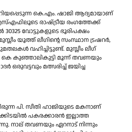
എന്നറിയപ്പെടുന്ന കെ.എം. ഷാജി ആദ്യമായാണ്
എസ്എഫിലൂടെ രാഷ്‌ട്രീയ രംഗത്തേക്ക്
 30325 വോട്ടുകളുടെ ഭൂരിപക്ഷം
്ലീം യൂത്ത് ലീഗിൻ്റെ സംസ്ഥാന ട്രഷറർ,
മതലകൾ വഹിച്ചിട്ടുണ്ട്. മുസ്ലീം ലീഗ്
. കെ കുഞ്ഞാലികുട്ടി മൂന്ന് തവണയും
ര്‍ ഒരുവട്ടവും മത്സരിച്ച് ജയിച്ച
യിരുന്ന പി. സീതി ഹാജിയുടെ മകനാണ്
്കിടയിൽ പകരക്കാരൻ ഇല്ലാത്ത
നു. നാല് തവണയും ഏറനാട് നിന്നും