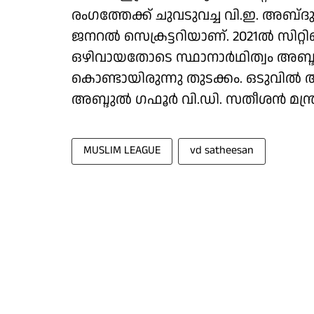
രംഗത്തേക്ക് ചുവടുവച്ച വി.ഇ. അബ്‌ദ
ജനറൽ സെക്രട്ടറിയാണ്. 2021ൽ സിറ
ഒഴിവായതോടെ സ്ഥാനാർഥിത്വം അബ്ദുൽ 
കൊണ്ടായിരുന്നു തുടക്കം. ഒടുവിൽ 
അബ്ദുൽ ഗഫൂർ വി.ഡി. സതീശൻ മന്
MUSLIM LEAGUE
vd satheesan