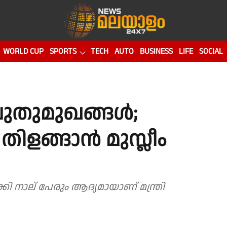
WORLD CUP
SPORTS
TECH
AUTO
BUSINESS
LIFE
SOCIAL
ുതുമുഖങ്ങൾ;
തിളങ്ങാൻ മുസ്ലീം
കി നാല് പേരും ആദ്യമായാണ് മന്ത്രി