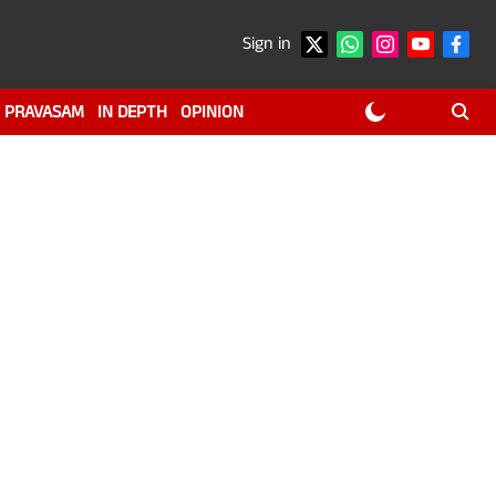
Sign in
PRAVASAM
IN DEPTH
OPINION