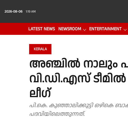
2026-08-06
1:19 AM
LATEST NEWS
NEWSROOM
ENTERTAINMENT
PHOTO GALLERY
VIDEO
KERALA
അഞ്ചിൽ നാലും പ
വി.ഡി.എസ് ടീമിൽ 
ലീഗ്
പി.കെ. കുഞ്ഞാലിക്കുട്ടി ഒഴികെ ബാക്
പദവിയിലെത്തുന്നത്.