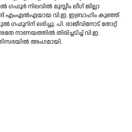
ുൽ ഗഫൂർ നിലവിൽ മുസ്ലീം ലീഗ് ജില്ലാ
്റിങ് എംഎൽഎയായ വി.ഇ. ഇബ്രാഹിം കുഞ്ഞ്
ഗഫൂറിന് ലഭിച്ചു. പി. രാജീവിനോട് തോറ്റ്
അതേ നാണയത്തിൽ തിരിച്ചടിച്ച് വി.ഇ.
ത്രിസഭയിൽ അംഗമായി.