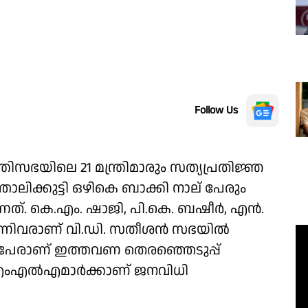
Follow Us
രിസഭയിലെ 21 മന്ത്രിമാരും സത്യപ്രതിജ്ഞ
ാലിക്കുട്ടി ഒഴികെ ബാക്കി നാല് പേരും
ന്നത്. കെ.എം. ഷാജി, പി.കെ. ബഷീർ, എൻ.
എന്നിവരാണ് വി.ഡി. സതീശൻ സഭയിൽ
. 27 പേരാണ് ഇത്തവണ തെരഞ്ഞെടുപ്പ്
2 എംഎൽഎമാർക്കാണ് ജനവിധി