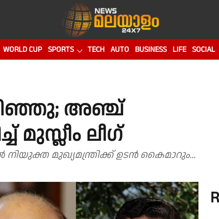
WORLD CUP
SPORTS
TECH
AUTO
BUSINESS
LIFE
SOCIAL
ിഞ്ഞു; അഞ്ച്
്ച് മുസ്ലീം ലീഗ്
ിൽ നിയുക്ത മുഖ്യമന്ത്രിക്ക് ഉടൻ കൈമാറും...
R