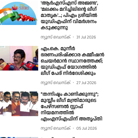
'ആര്‍എസ്എസ് അജണ്ട',
'മലക്കം മറിച്ചിലിന്റെ ലീഗ്
മാതൃക'...; പിഎം ശ്രീയില്‍
യുഡിഎഫിന് വിമര്‍ശനം
കടുക്കുന്നു
ന്യൂസ് ഡെസ്ക്
31 Jul 2026
എം.കെ. മുനീർ
ഭരണപരിഷ്ക്കാര കമ്മീഷൻ
ചെയർമാൻ സ്ഥാനത്തേക്ക്;
യുഡിഎഫ് യോഗത്തിൽ
ലീഗ് പേര് നിർദേശിക്കും
ന്യൂസ് ഡെസ്ക്
27 Jul 2026
"തന്നിഷ്ടം കാണിക്കുന്നു";
മുസ്ലീം ലീഗ് മന്ത്രിമാരുടെ
പേഴ്‌സണല്‍ സ്റ്റാഫ്
നിയമനത്തില്‍
എംഎസ്എഫിന് അതൃപ്തി
ന്യൂസ് ഡെസ്ക്
05 Jul 2026