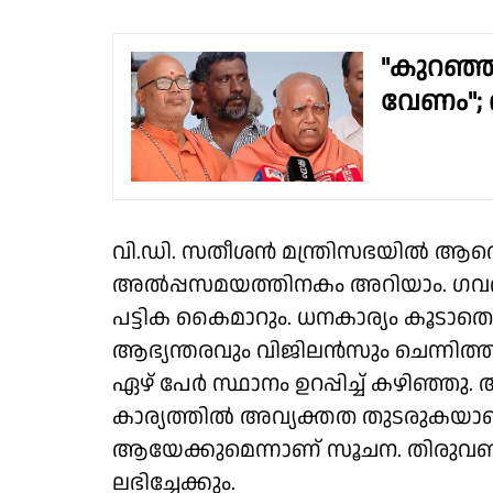
"കുറഞ്ഞത
വേണം"; 
വി.ഡി. സതീശൻ മന്ത്രിസഭയിൽ ആരൊക
അൽപ്പസമയത്തിനകം അറിയാം. ഗവർണറ
പട്ടിക കൈമാറും. ധനകാര്യം കൂടാതെ ത
ആഭ്യന്തരവും വിജിലൻസും ചെന്നിത്
ഏഴ് പേർ സ്ഥാനം ഉറപ്പിച്ച് കഴിഞ്
കാര്യത്തിൽ അവ്യക്തത തുടരുകയാണ്
ആയേക്കുമെന്നാണ് സൂചന. തിരുവഞ്ച
ലഭിച്ചേക്കും.