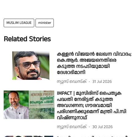
MUSLIM LEAGUE
minister
Related Stories
കള്ളൻ വിജയൻ ലേഖന വിവാദം;
കെ.ആർ. അജയനെതിരെ
കടുത്ത നടപടിയുമായി
ദേശാഭിമാനി
ന്യൂസ് ഡെസ്ക്
31 Jul 2026
IMPACT | മുസിരിസ് പൈതൃക
പദ്ധതി നേരിട്ടത് കടുത്ത
അവഗണന; ഗൗരവമായി
പരിഗണിക്കുമെന്ന് മന്ത്രി പി.സി
വിഷ്ണുനാഥ്
ന്യൂസ് ഡെസ്ക്
30 Jul 2026