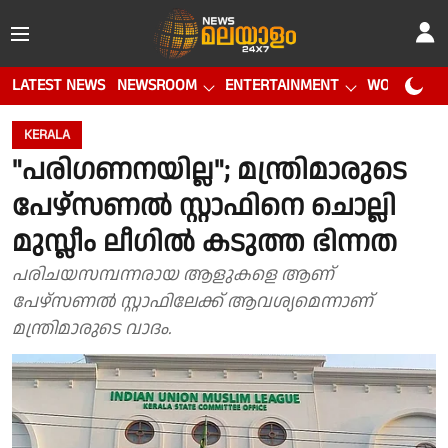
LATEST NEWS
NEWSROOM
ENTERTAINMENT
WORLD CUP
KERALA
"പരിഗണനയില്ല"; മന്ത്രിമാരുടെ
പേഴ്‌സണൽ സ്റ്റാഫിനെ ചൊല്ലി
മുസ്ലീം ലീഗിൽ കടുത്ത ഭിന്നത
പരിചയസമ്പന്നരായ ആളുകളെ ആണ്
പേഴ്‌സണൽ സ്റ്റാഫിലേക്ക് ആവശ്യമെന്നാണ്
മന്ത്രിമാരുടെ വാദം.