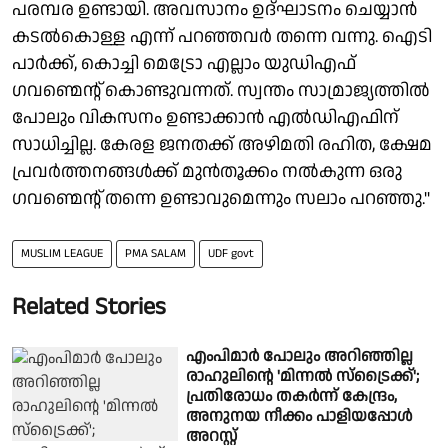
പരമ്പര ഉണ്ടായി. അവസാനം ഉദ്ഘാടനം ചെയ്യാൻ
കടൽകൊള്ള എന്ന് പറഞ്ഞവർ തന്നെ വന്നു. ഐടി
പാർക്ക്, കൊച്ചി മെട്രോ എല്ലാം യുഡിഎഫ്
ഗവണ്മെന്റ് കൊണ്ടുവന്നത്. സ്വന്തം സാമ്രാജ്യത്തിൽ
പോലും വികസനം ഉണ്ടാക്കാൻ എൽഡിഎഫിന്
സാധിച്ചില്ല. കേരള ജനതക്ക് അഴിമതി രഹിത, ക്ഷേമ
പ്രവർത്തനങ്ങൾക്ക് മുൻ‌തൂക്കം നൽകുന്ന ഒരു
ഗവണ്മെന്റ് തന്നെ ഉണ്ടാവുമെന്നും സലാം പറഞ്ഞു."
MUSLIM LEAGUE
PMA SALAM
UDF govt
Related Stories
എംപിമാര്‍ പോലും അറിഞ്ഞില്ല
രാഹുലിന്റെ 'മിന്നല്‍ സ്ട്രൈക്ക്';
പ്രതിരോധം തകര്‍ന്ന് കേന്ദ്രം,
അനുനയ നീക്കം പാളിയപ്പോള്‍
അറസ്റ്റ്