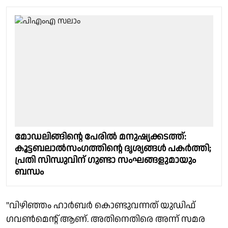
മോഡലിങ്ങിൻ്റെ പേരിൽ മനുഷ്യക്കടത്ത്:
കൂട്ടബലാൽസംഗത്തിന്റെ ദൃശ്യങ്ങൾ പകർത്തി;
പ്രതി സിന്ധുവിന് ഗുണ്ടാ സംഘങ്ങളുമായും
ബന്ധം
"വിഴിഞ്ഞം ഹാർബർ കൊണ്ടുവന്നത് യുഡിഫ്
ഗവൺമെൻ്റ് ആണ്. അതിനെതിരെ അന്ന് സമര