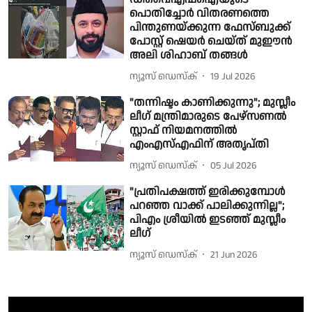
പൊതിച്ചോർ വിതരണത്തെ
പിന്തുണയ്ക്കുന്ന ഫേസ്ബുക്ക്
പോസ്റ്റ് ഷെയ‍ർ ചെയ്ത് മുഈൻ
അലി ശിഹാബ് തങ്ങൾ
ന്യൂസ് ഡെസ്ക്
19 Jul 2026
"തന്നിഷ്ടം കാണിക്കുന്നു"; മുസ്ലീം
ലീഗ് മന്ത്രിമാരുടെ പേഴ്‌സണല്‍
സ്റ്റാഫ് നിയമനത്തില്‍
എംഎസ്എഫിന് അതൃപ്തി
ന്യൂസ് ഡെസ്ക്
05 Jul 2026
"പ്രതിപക്ഷത്ത് ഇരിക്കുമ്പോൾ
പറഞ്ഞ വാക്ക് പാലിക്കുന്നില്ല";
പിഎം ശ്രീയിൽ ഇടഞ്ഞ് മുസ്ലീം
ലീഗ്
ന്യൂസ് ഡെസ്ക്
21 Jun 2026