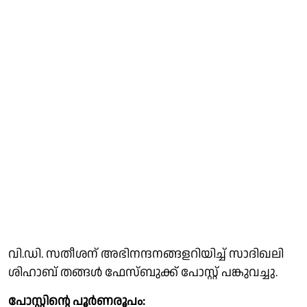
വി.ഡി. സതീശന് അഭിനന്ദനങ്ങളറിയിച്ച് സാദിഖലി
ശിഹാബ് തങ്ങൾ ഫേസ്ബുക്ക് പോസ്റ്റ് പങ്കുവച്ചു.
പോസ്റ്റിൻ്റെ പൂർണരൂപം: