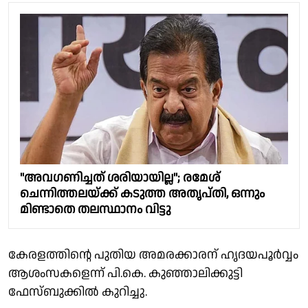
"അവഗണിച്ചത് ശരിയായില്ല"; രമേശ്
ചെന്നിത്തലയ്ക്ക് കടുത്ത അതൃപ്തി, ഒന്നും
മിണ്ടാതെ തലസ്ഥാനം വിട്ടു
കേരളത്തിൻ്റെ പുതിയ അമരക്കാരന് ഹൃദയപൂർവ്വം
ആശംസകളെന്ന് പി.കെ. കുഞ്ഞാലിക്കുട്ടി
ഫേസ്ബുക്കിൽ കുറിച്ചു.