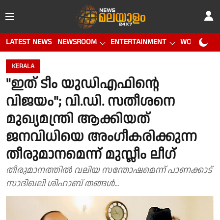
LATEST NEWS
NEWSROOM
ENTERTAINMENT
WORLD CUP
KERALA
"ഇത് ടീം യുഡിഎഫിൻ്റെ
വിജയം"; വി.ഡി. സതീശനെ
മുഖ്യമന്ത്രി ആക്കിയത്
ജനവിധിയെ അംഗീകരിക്കുന്ന
തീരുമാനമെന്ന് മുസ്ലീം ലീഗ്
തീരുമാനത്തിൽ വലിയ സന്തോഷമെന്ന് പാണക്കാട്
സാദിഖലി ശിഹാബ് തങ്ങൾ...