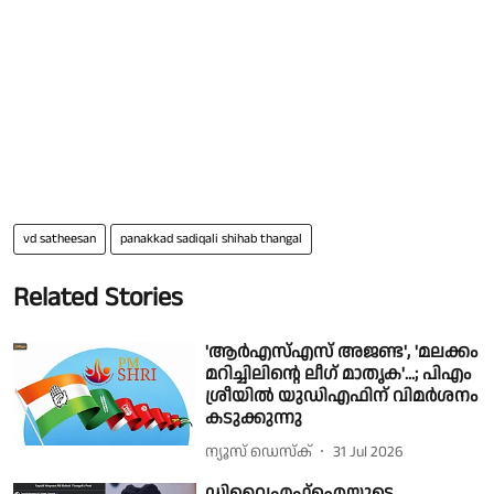
vd satheesan
panakkad sadiqali shihab thangal
Related Stories
'ആര്‍എസ്എസ് അജണ്ട', 'മലക്കം
മറിച്ചിലിന്റെ ലീഗ് മാതൃക'...; പിഎം
ശ്രീയില്‍ യുഡിഎഫിന് വിമര്‍ശനം
കടുക്കുന്നു
ന്യൂസ് ഡെസ്ക്
31 Jul 2026
ഡിവൈഎഫ്ഐയുടെ