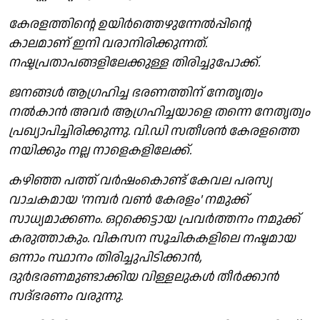
കേരളത്തിന്റെ ഉയിര്‍ത്തെഴുന്നേല്‍പ്പിന്റെ
കാലമാണ് ഇനി വരാനിരിക്കുന്നത്.
നഷ്ടപ്രതാപങ്ങളിലേക്കുള്ള തിരിച്ചുപോക്ക്.
ജനങ്ങൾ ആഗ്രഹിച്ച ഭരണത്തിന് നേതൃത്വം
നൽകാൻ അവർ ആഗ്രഹിച്ചയാളെ തന്നെ നേതൃത്വം
പ്രഖ്യാപിച്ചിരിക്കുന്നു. വി.ഡി സതീശൻ കേരളത്തെ
നയിക്കും നല്ല നാളെകളിലേക്ക്.
കഴിഞ്ഞ പത്ത് വര്‍ഷംകൊണ്ട് കേവല പരസ്യ
വാചകമായ 'നമ്പര്‍ വണ്‍ കേരളം' നമുക്ക്
സാധ്യമാക്കണം. ഒറ്റക്കെട്ടായ പ്രവർത്തനം നമുക്ക്
കരുത്താകും. വികസന സൂചികകളിലെ നഷ്ടമായ
ഒന്നാം സ്ഥാനം തിരിച്ചുപിടിക്കാൻ,
ദുര്‍ഭരണമുണ്ടാക്കിയ വിള്ളലുകള്‍ തീര്‍ക്കാന്‍
സദ്ഭരണം വരുന്നു.