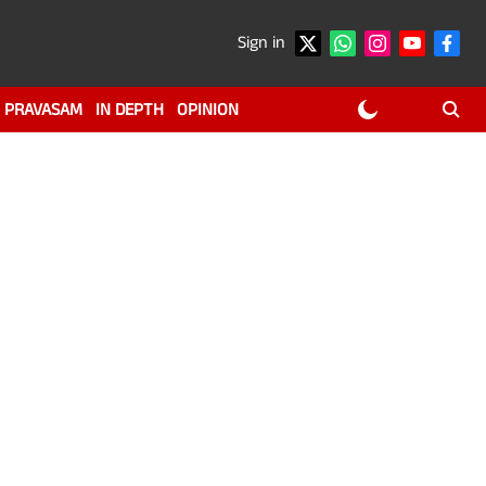
Sign in
PRAVASAM
IN DEPTH
OPINION