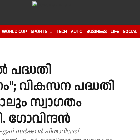
WORLD CUP
SPORTS
TECH
AUTO
BUSINESS
LIFE
SOCIAL
 പദ്ധതി
ം"; വികസന പദ്ധതി
ാലും സ്വാഗതം
വി. ഗോവിന്ദൻ
എഫ് സർക്കാർ പിന്മാറിയത്