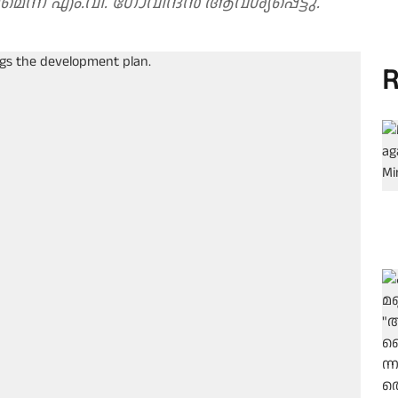
ന്ന് എം.വി. ഗോവിന്ദൻ ആവശ്യപ്പെട്ടു.
R