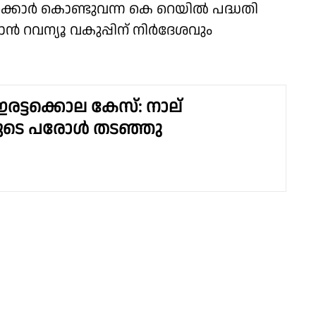
്കാർ കൊണ്ടുവന്ന കെ റെയിൽ പദ്ധതി
റ്റാൻ റവന്യൂ വകുപ്പിന് നിർദേശവും
രട്ടക്കൊല കേസ്: നാല്
ുടെ പരോൾ തടഞ്ഞു