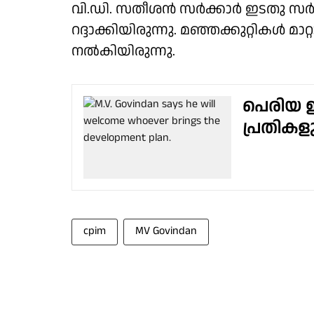
വി.ഡി. സതീശൻ സർക്കാർ ഇടതു സർക
റദ്ദാക്കിയിരുന്നു. മഞ്ഞക്കുറ്റികൾ മാ
നൽകിയിരുന്നു.
പെരിയ ഇ
പ്രതികള
cpim
MV Govindan