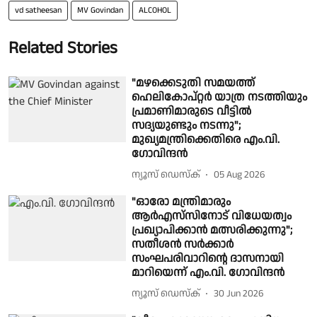
vd satheesan
MV Govindan
ALCOHOL
Related Stories
"മഴക്കെടുതി സമയത്ത്
ഹെലികോപ്റ്റർ യാത്ര നടത്തിയും
പ്രമാണിമാരുടെ വീട്ടിൽ
സദ്യയുണ്ടും നടന്നു";
മുഖ്യമന്ത്രിക്കെതിരെ എം.വി.
ഗോവിന്ദൻ
ന്യൂസ് ഡെസ്ക്
05 Aug 2026
"ഓരോ മന്ത്രിമാരും
ആർഎസ്‌സിനോട് വിധേയത്വം
പ്രഖ്യാപിക്കാൻ മത്സരിക്കുന്നു";
സതീശൻ സർക്കാർ
സംഘപരിവാറിൻ്റെ ദാസനായി
മാറിയെന്ന് എം.വി. ഗോവിന്ദൻ
ന്യൂസ് ഡെസ്ക്
30 Jun 2026