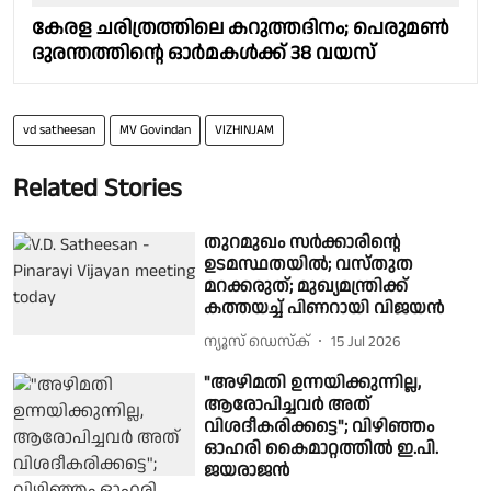
കേരള ചരിത്രത്തിലെ കറുത്തദിനം; പെരുമൺ
ദുരന്തത്തിൻ്റെ ഓർമകൾക്ക് 38 വയസ്
vd satheesan
MV Govindan
VIZHINJAM
Related Stories
തുറമുഖം സർക്കാരിന്റെ
ഉടമസ്ഥതയിൽ; വസ്തുത
മറക്കരുത്; മുഖ്യമന്ത്രിക്ക്
കത്തയച്ച് പിണറായി വിജയൻ
ന്യൂസ് ഡെസ്ക്
15 Jul 2026
"അഴിമതി ഉന്നയിക്കുന്നില്ല,
ആരോപിച്ചവർ അത്
വിശദീകരിക്കട്ടെ"; വിഴിഞ്ഞം
ഓഹരി കൈമാറ്റത്തിൽ ഇ.പി.
ജയരാജൻ