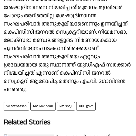
ശേഷാദ്രിനാഥനെ നിയമിച്ച തീരുമാനം മന്ത്രിമാർ
പോലും അറിഞ്ഞില്ല. ശേഷാദ്രിനാഥൻ
സംഘപരിവാർ അനുകൂലിയാണെന്നും ഉന്നയിച്ചത്
കെപിസിസി ജനറൽ സെക്രട്ടറിയാണ്. നിയമസഭാ,
ലോക്സഭാ മണ്ഡലങ്ങളുടെ നിർണായകമായ
പുനർവിഭജനം നടക്കാനിരിക്കെയാണ്
സംഘപരിവാർ അനുകൂലിയെ ഏറ്റവും
ശ്രദ്ധേയമായ ഒരു സ്ഥാനത്ത് യുഡിഎഫ് സർക്കാർ
നിശ്ചയിച്ചത് എന്നാണ് കെപിസിസി ജനറൽ
സെക്രട്ടറി ആരോപിച്ചതെന്നും എം.വി. ഗോവിന്ദൻ
പറഞ്ഞു.
vd satheesan
MV Govindan
km shaji
UDF govt
Related Stories