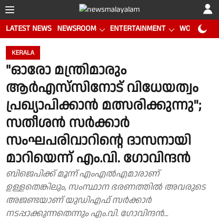
LATEST NEWS
NEWSROOM
ENTERTAINMENT
WORLD CUP
KERALA
"ഓരോ മന്ത്രിമാരും
ആർഎസ്‌സിനോട് വിധേയത്വം
പ്രഖ്യാപിക്കാൻ മത്സരിക്കുന്നു";
സതീശൻ സർക്കാർ
സംഘപരിവാറിൻ്റെ ദാസനായി
മാറിയെന്ന് എം.വി. ഗോവിന്ദൻ
ബിജെപിക്ക് മൂന്ന് എംഎൽഎമാരാണ്
ഉള്ളതെങ്കിലും, സംസ്ഥാന ഭരണത്തിൽ അവരുടെ
അജണ്ടയാണ് യുഡിഎഫ് സർക്കാർ
നടപ്പാക്കുന്നതെന്നും എം.വി. ഗോവിന്ദൻ...