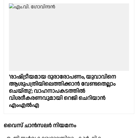
'രാഷ്‌ട്രീയമായ ദുരാരോപണം, യുവാവിനെ
ആശുപത്രിയിലെത്തിക്കാൻ വേണ്ടതെല്ലാം
ചെയ്തു'; വാഹനാപകടത്തിൽ
വിശദീകരണവുമായി റെജി ചെറിയാൻ
എംഎൽഎ
വൈസ് ചാൻസലർ നിയമനം