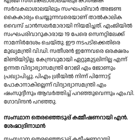
എംജി സർവകലാശാലയിലും കാർഷിക
സർവകലാശാലയിലും സംഘപരിവാർ അജണ്ട
കൈകാര്യം ചെയ്യുന്നവരെയാണ് ​താൽകാലിക
വൈസ് ചാൻസലർമാരായി നിയമിച്ചത്. എംജിയിൽ
സംഘപരിവാറുകാരായ 19 പേരെ സെനറ്റിലേക്ക്
നാമനിർദേശം ചെയ്തു. ഈ നടപടിക്കെതിരെ
മുഖ്യമന്ത്രി വി.ഡി. സതീശൻ ഇന്നേവരെ ഒരക്ഷരം
മിണ്ടിയിട്ടില്ല. കേന്ദ്രവുമായി ഏറ്റുമുട്ടലിനില്ല എന്ന്
ഉന്നത വിദ്യാഭ്യാസമന്ത്രി റോജി എം ജോണും
പ്രഖ്യാപിച്ചു. പിഎം ശ്രീയിൽ നിന്ന് പിന്നോട്ട്
പോകാനാകില്ലെന്ന് വിദ്യാഭ്യാസമന്ത്രി എം
ഷംസുദ്ദീനും ആവർത്തിച്ച് പറഞ്ഞുവെന്നും എം.വി.
ഗോവിന്ദൻ പറഞ്ഞു.
സംസ്ഥാന തെരഞ്ഞെടുപ്പ്‌ കമ്മീഷണറായി എന്‍.
ശേഷാദ്രിനാഥൻ
സംസ്ഥാന തെരഞ്ഞെടുപ്പ്‌ കമീഷണറായി