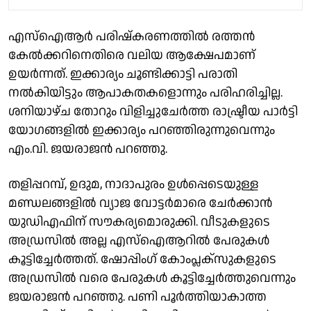
എസ്ഐആർ പരിഷ്കരണത്തിൽ രത്തൻ
കേൽക്കറിനെതിരെ വലിയ ആക്ഷേപമാണ്
ഉയർന്നത്. ഇക്കാര്യം ചൂണ്ടിക്കാട്ടി പരാതി
നൽകിയിട്ടും ആപാകതകളൊന്നും പരിഹരിച്ചില്ല.
ശനിയാഴ്ച തോറും വിളിച്ചുചേർത്ത രാഷ്ട്രീയ പാർട്ടി
യോഗങ്ങളിൽ ഇക്കാര്യം പറഞ്ഞിരുന്നുവെന്നും
എം.വി. ജയരാജൻ പറഞ്ഞു.
തളിപ്പറമ്പ്, ഉദുമ, നാദാപുരം ഉൾപ്പെടെയുള്ള
മണ്ഡലങ്ങളിൽ വ്യാജ വോട്ടർമാരെ ചേർക്കാൻ
യുഡിഎഫിന് സൗകര്യമൊരുക്കി. വീടുകളുടെ
അഡ്രസിൽ അല്ല എസ്ഐആറിൽ പേരുകൾ
കൂട്ടിച്ചേർത്തത്. ഷോപ്പിംഗ് കോംപ്ലക്സുകളുടെ
അഡ്രസിൽ വരെ പേരുകൾ കൂട്ടിച്ചേർത്തുവെന്നും
ജയരാജൻ പറഞ്ഞു. പണി പൂർത്തിയാകാത്ത