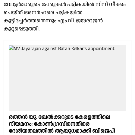
വോട്ടർമാരുടെ പേരുകൾ പട്ടികയിൽ നിന്ന് നീക്കം
ചെയ്ത് അനർഹരെ പട്ടികയിൽ
കൂട്ടിച്ചേർത്തതെന്നും എം.വി. ജയരാജൻ
കുറ്റപ്പെടുത്തി.
രത്തൻ യു. ഖേൽക്കറുടെ കേരളത്തിലെ
നിയമനം; കോൺഗ്രസിനെതിരെ
ദേശീയതലത്തിൽ ആയുധമാക്കി ബിജെപി