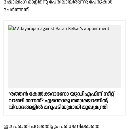
ഷോപ്പിംഗ് മാളിൻ്റെ പേരിലായിരുന്നു പേരുകൾ
ചേർത്തത്.
"രത്തൻ കേൽക്കറാണോ യുഡിഎഫിന് സീറ്റ്
വാങ്ങി തന്നത്? എന്തൊരു തമാശയാണിത്;
വിവാദങ്ങളിൽ മറുപടിയുമായി മുഖ്യമന്ത്രി
ഈ പരാതി പറഞ്ഞിട്ടും പരിഗണിക്കാതെ