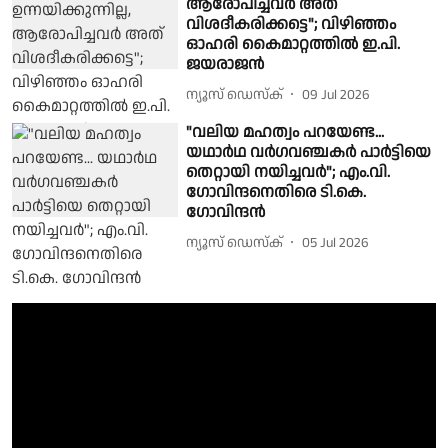
ആരോപിച്ചവർ അത്
വിശദീകരിക്കട്ടെ"; വിഴിഞ്ഞം
ഓഹരി കൈമാറ്റത്തിൽ ഇ.പി.
ജയരാജൻ
ന്യൂസ് ഡെസ്ക്
09 Jul 2026
"വലിയ മഹത്വം പറയേണ്ട...
യഥാർഥ വർ​ഗവഞ്ചകർ പാർട്ടിയെ
തെറ്റായി നയിച്ചവർ"; എം.വി.​ ​
ഗോവിന്ദനെതിരെ ടി.കെ. ​
ഗോവിന്ദൻ
ന്യൂസ് ഡെസ്ക്
05 Jul 2026