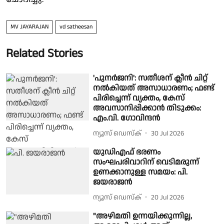
MV JAYARAJAN
vd satheesan
Related Stories
'പുനർജനി': സതീശന് ക്ലീന്‍ ചിറ്റ്
നല്‍കിയത് അസാധാരണം; ഫണ്ട്
പിരിച്ചെന്ന് വ്യക്തം, കേസ്
അവസാനിപ്പിക്കാൻ തിടുക്കം:
എം.വി. ഗോവിന്ദന്‍
ന്യൂസ് ഡെസ്ക്
30 Jul 2026
യുഡിഎഫ് ഭരണം
സംഘപരിവാറിന് വെടിമരുന്ന്
ഉണക്കാനുള്ള സമയം: പി.
ജയരാജന്‍
ന്യൂസ് ഡെസ്ക്
20 Jul 2026
"അഴിമതി ഉന്നയിക്കുന്നില്ല,