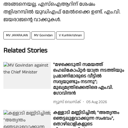
അങ്ങനെയല്ല. എസ്ഐആറിന് ശേഷം
തളിപ്പറമ്പിൽ യുഡിഎഫ് മേൽക്കൈ ഉണ്ട്. എം.വി.
ജയരാജൻ്റെ വാക്കുകൾ.
MV JAYARAJAN
MV Govindan
V Kunhikrishnan
Related Stories
"മഴക്കെടുതി സമയത്ത്
ഹെലികോപ്റ്റർ യാത്ര നടത്തിയും
പ്രമാണിമാരുടെ വീട്ടിൽ
സദ്യയുണ്ടും നടന്നു";
മുഖ്യമന്ത്രിക്കെതിരെ എം.വി.
ഗോവിന്ദൻ
ന്യൂസ് ഡെസ്ക്
05 Aug 2026
കള്ളാടി മണ്ണിടിച്ചിൽ; "അത്യന്തം
ഞെട്ടലുളവാക്കുന്ന സംഭവം",
തൊഴിലാളികളുടെ