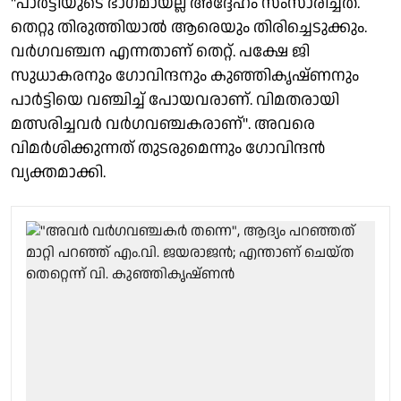
''പാർട്ടിയുടെ ഭാഗമായല്ല അദ്ദേഹം സംസാരിച്ചത്.
തെറ്റു തിരുത്തിയാൽ ആരെയും തിരിച്ചെടുക്കും.
വർ​ഗവഞ്ചന എന്നതാണ് തെറ്റ്. പക്ഷേ ജി
സുധാകരനും ഗോവിന്ദനും കുഞ്ഞികൃഷ്ണനും
പാർട്ടിയെ വഞ്ചിച്ച് പോയവരാണ്. വിമതരായി
മത്സരിച്ചവർ വർഗവഞ്ചകരാണ്''. അവരെ
വിമർശിക്കുന്നത് തുടരുമെന്നും ഗോവിന്ദൻ
വ്യക്തമാക്കി.