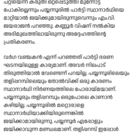
പറ്റിയെന്ന് കരുതി ഒറ്റപ്പെടുത്തി മുന്നോട്ട്
പോകില്ലെന്നും പയ്യന്നൂരിൽ പാർട്ടി സ്ഥാനാർഥിയെ
മാറ്റിയാൽ ജയിക്കുമായിരുന്നുവെന്നും എം.വി.
ജയരാജൻ പറഞ്ഞു. കണ്ണൂർ വിഷന് നൽകിയ
അഭിമുഖത്തിലായിരുന്നു അദ്ദേഹത്തിന്റെ
പ്രതികരണം.
വർഗ വഞ്ചകൻ എന്ന് പറഞ്ഞത് പാർട്ടി ഭരണ
ഘടനയിലുള്ള കാര്യമാണ്. അവർ നിലപാട്
തിരുത്തിയാൽ വേണ്ടെന്ന് പറയില്ല. പയ്യന്നൂരിലെയും
തളിപ്പറമ്പിലെയും തോൽവിക്ക് ഒരു കാരണം
സ്ഥാനാർഥി നിർണയത്തിലെ പോരായ്മയാണ്.
പയ്യന്നൂരും തളിപ്പറമ്പും ഒരുപോലെ കാണാൻ
കഴിയില്ല. പയ്യന്നൂരിൽ മറ്റൊരാളെ
സ്ഥാനാർഥിയാക്കിയിരുന്നെങ്കിൽ
ജയിക്കാമായിരുന്നു. പയ്യന്നൂർ എപ്പോളും
ജയിക്കാവുന്ന മണ്ഡലമാണ്. തളിപ്പറമ്പ് ഇപ്പോൾ