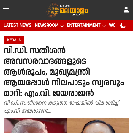
LATEST NEWS
NEWSROOM
ENTERTAINMENT
WORLD CUP
KERALA
വി.ഡി. സതീശൻ
അവസരവാദങ്ങളുടെ
ആൾരൂപം, മുഖ്യമന്ത്രി
ആയപ്പോൾ നിലപാടും സ്വരവും
മാറി: എം.വി. ജയരാജൻ
വി.ഡി. സതീശനെ കടുത്ത ഭാഷയിൽ വിമർശിച്ച്
എം.വി. ജയരാജൻ...