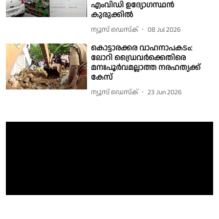
എംവിഡി ഉദ്യോഗസ്ഥൻ
കുരുക്കിൽ
ന്യൂസ് ഡെസ്ക്
08 Jul 2026
കൊട്ടാരക്കര വാഹനാപകടം:
ലോറി ഡ്രൈവര്‍ക്കെതിരെ
മനഃപൂര്‍വമല്ലാത്ത നരഹത്യക്ക്
കേസ്
ന്യൂസ് ഡെസ്ക്
23 Jun 2026