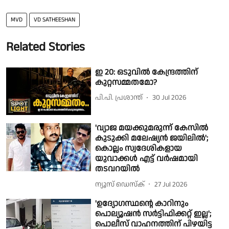
MVD
VD SATHEESHAN
Related Stories
ഇ 20: ഒടുവിൽ കേന്ദ്രത്തിന്
കുറ്റസമ്മത​മോ?
പി.പി. പ്രശാന്ത്
30 Jul 2026
'വ്യാജ മയക്കുമരുന്ന് കേസിൽ
കുടുക്കി മലേഷ്യൻ ജയിലിൽ';
കൊല്ലം സ്വദേശികളായ
യുവാക്കൾ എട്ട് വർഷമായി
തടവറയിൽ
ന്യൂസ് ഡെസ്ക്
27 Jul 2026
'ഉദ്യോഗസ്ഥൻ്റെ കാറിനും
പൊല്യൂഷൻ സർട്ടിഫിക്കറ്റ് ഇല്ല';
പൊലീസ് വാഹനത്തിന് പിഴയിട്ട