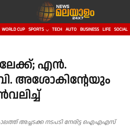
WORLD CUP
SPORTS
TECH
AUTO
BUSINESS
LIFE
SOCIAL
േക്ക്; എൻ.
ം ബി. അശോകിൻ്റേയും
ലിച്ച്
കാലത്ത് അച്ചടക്ക നടപടി നേരിട്ട ഐഎഎസ്