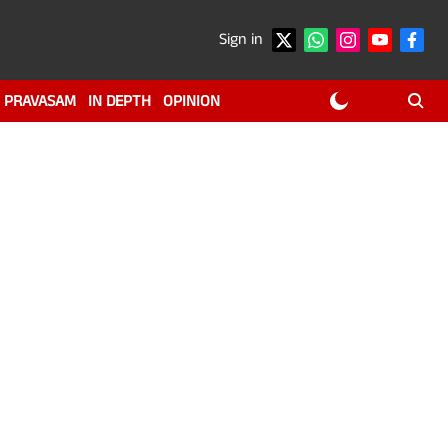
Sign in
PRAVASAM
IN DEPTH
OPINION