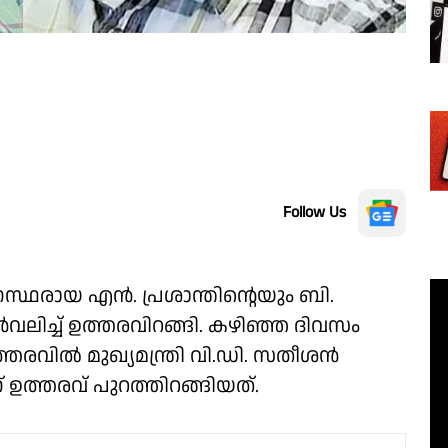
Follow Us
ഥരായ എൻ. പ്രശാന്തിൻ്റെയും ബി.
ച്ച് ഉത്തരവിറങ്ങി. കഴിഞ്ഞ ദിവസം
രവിൽ മുഖ്യമന്ത്രി വി.ഡി. സതീശൻ
് ഉത്തരവ് പുറത്തിറങ്ങിയത്.