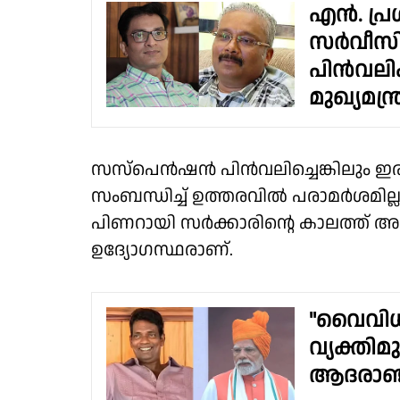
എൻ. പ്ര
സർവീസി
പിൻവലിക
മുഖ്യമന്ത്
സസ്പെൻഷൻ പിൻവലിച്ചെങ്കിലും 
സംബന്ധിച്ച് ഉത്തരവിൽ പരാമർശമില്
പിണറായി സര്‍ക്കാരിൻ്റെ കാലത്ത് 
ഉദ്യോഗസ്ഥരാണ്.
"വൈവിധ്യ
വ്യക്തിമു
ആദരാഞ്ജലി