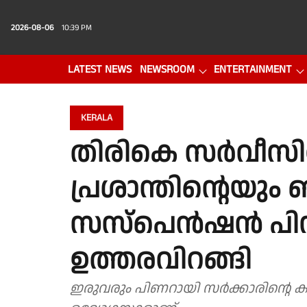
2026-08-06
10:39 PM
LATEST NEWS
NEWSROOM
ENTERTAINMENT
PHOTO GALLERY
VIDEO
KERALA
തിരികെ സർവീസില
പ്രശാന്തിൻ്റെയു
സസ്പെൻഷൻ പിൻവ
ഉത്തരവിറങ്ങി
ഇരുവരും പിണറായി സര്‍ക്കാരിൻ്റെ 