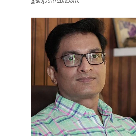
ഉദ്യോഗസ്ഥരാണ്.