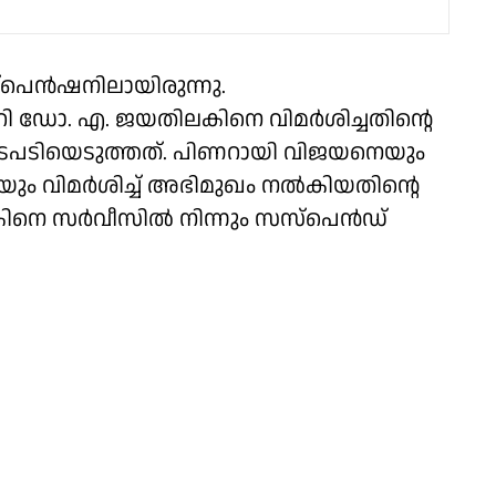
്പെൻഷനിലായിരുന്നു.
ടറി ഡോ. എ. ജയതിലകിനെ വിമർശിച്ചതിൻ്റെ
 നടപടിയെടുത്തത്. പിണറായി വിജയനെയും
യും വിമർശിച്ച് അഭിമുഖം നൽകിയതിൻ്റെ
നെ സർവീസിൽ നിന്നും സസ്പെൻഡ്