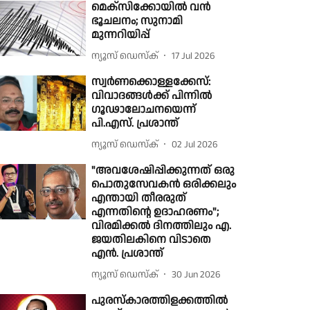
മെക്സിക്കോയിൽ വൻ
ഭൂചലനം; സുനാമി
മുന്നറിയിപ്പ്
ന്യൂസ് ഡെസ്ക്
17 Jul 2026
സ്വർണക്കൊള്ളക്കേസ്:
വിവാദങ്ങൾക്ക് പിന്നിൽ
ഗൂഢാലോചനയെന്ന്
പി.എസ്. പ്രശാന്ത്
ന്യൂസ് ഡെസ്ക്
02 Jul 2026
"അവശേഷിപ്പിക്കുന്നത് ഒരു
പൊതുസേവകൻ ഒരിക്കലും
എന്തായി തീരരുത്
എന്നതിൻ്റെ ഉദാഹരണം";
വിരമിക്കല്‍ ദിനത്തിലും എ.
ജയതിലകിനെ വിടാതെ
എന്‍. പ്രശാന്ത്
ന്യൂസ് ഡെസ്ക്
30 Jun 2026
പുരസ്കാരത്തിളക്കത്തിൽ