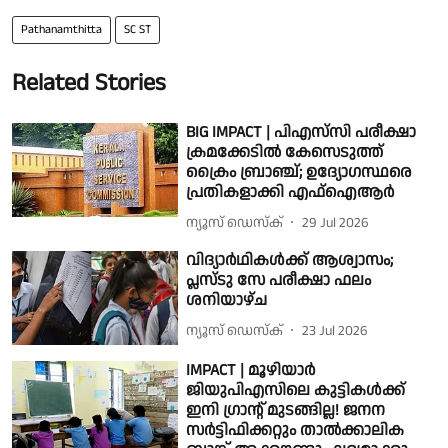
Pathanamthitta
SC ST
Related Stories
BIG IMPACT | പിഎസ്‌സി പരീക്ഷാ
ക്രമക്കേടിൽ കേസെടുത്ത്
ക്രൈം ബ്രാഞ്ച്; ഉദ്യോഗസ്ഥരെ
പ്രതികളാക്കി എഫ്ഐആര്‍
ന്യൂസ് ഡെസ്ക്
29 Jul 2026
വിദ്യാർഥികൾക്ക് ആശ്വാസം;
പ്ലസ്ടു സേ പരീക്ഷാ ഫലം
ശനിയാഴ്ച
ന്യൂസ് ഡെസ്ക്
23 Jul 2026
IMPACT | മൂഴിയാർ
ജിയുപിഎസിലെ കുട്ടികൾക്ക്
ഇനി ഗ്രാന്റ് മുടങ്ങില്ല! ജനന
സർട്ടിഫിക്കറ്റും താൽക്കാലിക