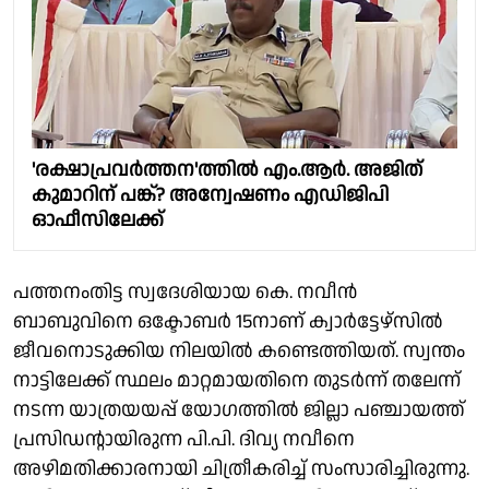
'രക്ഷാപ്രവർത്തന'ത്തിൽ എം.ആർ. അജിത്
കുമാറിന് പങ്ക്? അന്വേഷണം എഡിജിപി
ഓഫീസിലേക്ക്
പത്തനംതിട്ട സ്വദേശിയായ കെ. നവീൻ
ബാബുവിനെ ഒക്ടോബർ 15നാണ് ക്വാർട്ടേഴ്സിൽ
ജീവനൊടുക്കിയ നിലയിൽ കണ്ടെത്തിയത്. സ്വന്തം
നാട്ടിലേക്ക് സ്ഥലം മാറ്റമായതിനെ തുടർന്ന് തലേന്ന്
നടന്ന യാത്രയയപ്പ് യോഗത്തിൽ ജില്ലാ പഞ്ചായത്ത്
പ്രസിഡൻ്റായിരുന്ന പി.പി. ദിവ്യ നവീനെ
അഴിമതിക്കാരനായി ചിത്രീകരിച്ച് സംസാരിച്ചിരുന്നു.