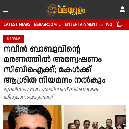
LATEST NEWS
NEWSROOM
ENTERTAINMENT
WORLD CUP
KERALA
നവീൻ ബാബുവിൻ്റെ
മരണത്തിൽ അന്വേഷണം
സിബിഐക്ക്; മകൾക്ക്
ആശ്രിത നിയമനം നൽകും
മന്ത്രിസഭാ യോഗത്തിലാണ് നിർണായക
തീരുമാനമെടുത്തത്.