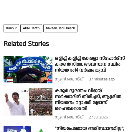
Kannur
ADM Death
Naveen Babu Death
Related Stories
ഒളിച്ച് കളിച്ച് കേരളാ സ്പോർട്സ്
കൗൺസിൽ, അവസാന സ്ഥിര
നിയമനം14 വർഷം മുമ്പ്
ന്യൂസ് ഡെസ്ക്
37 minutes ago
കരൂർ ദുരന്തം: വിജയ്
സര്‍ക്കാരിന് തിരിച്ചടി; ആശ്രിത
നിയമനം റദ്ദാക്കി മദ്രാസ്
ഹൈക്കോടതി
ന്യൂസ് ഡെസ്ക്
27 Jul 2026
"നിയമപരമായ അടിസ്ഥാനമില്ല";