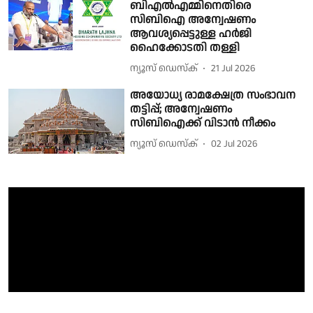
ബിഎൽഎമ്മിനെതിരെ
സിബിഐ അന്വേഷണം
ആവശ്യപ്പെട്ടുള്ള ഹർജി
ഹൈക്കോടതി തള്ളി
ന്യൂസ് ഡെസ്ക്
21 Jul 2026
അയോധ്യ രാമക്ഷേത്ര സംഭാവന
തട്ടിപ്പ്; അന്വേഷണം
സിബിഐക്ക് വിടാന്‍ നീക്കം
ന്യൂസ് ഡെസ്ക്
02 Jul 2026