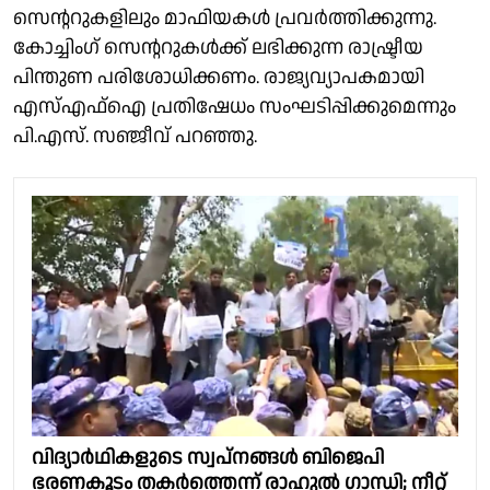
സെൻ്ററുകളിലും മാഫിയകൾ പ്രവർത്തിക്കുന്നു.
കോച്ചിം​ഗ് സെൻ്ററുകൾക്ക് ലഭിക്കുന്ന രാഷ്ട്രീയ
പിന്തുണ പരിശോധിക്കണം. രാജ്യവ്യാപകമായി
എസ്എഫ്ഐ പ്രതിഷേധം സംഘടിപ്പിക്കുമെന്നും
പി.എസ്. സഞ്ജീവ് പറഞ്ഞു.
വിദ്യാർഥികളുടെ സ്വപ്നങ്ങൾ ബിജെപി
ഭരണകൂടം തകർത്തെന്ന് രാഹുൽ ഗാന്ധി; നീറ്റ്