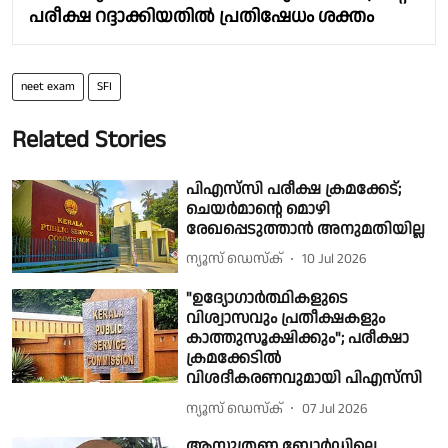
പരീക്ഷ റദ്ദാക്കിയതിൽ പ്രതിഷേധം ശക്തം
neet exam
SFI
Related Stories
പിഎസ്‍സി പരീക്ഷ ക്രമക്കേട്;
ചെയര്‍മാൻ്റെ മൊഴി
രേഖപ്പെടുത്താൻ അനുമതിയില്ല
ന്യൂസ് ഡെസ്ക്
10 Jul 2026
"ഉദ്യോഗാർത്ഥികളുടെ
വിശ്വാസവും പ്രതീക്ഷകളും
കാത്തുസൂക്ഷിക്കും"; പരീക്ഷാ
ക്രമക്കേടിൽ
വിശദീകരണവുമായി പിഎസ്‌സി
ന്യൂസ് ഡെസ്ക്
07 Jul 2026
ആസൂത്രണ ബോർഡിലെ