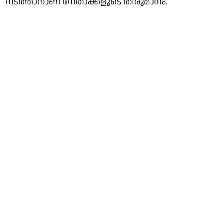
നടത്താനാണ് നേതാക്കളുടെ തീരുമാനം.