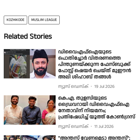
KOZHIKODE
MUSLIM LEAGUE
Related Stories
ഡിവൈഎഫ്ഐയുടെ
പൊതിച്ചോർ വിതരണത്തെ
പിന്തുണയ്ക്കുന്ന ഫേസ്ബുക്ക്
പോസ്റ്റ് ഷെയ‍ർ ചെയ്ത് മുഈൻ
അലി ശിഹാബ് തങ്ങൾ
ന്യൂസ് ഡെസ്ക്
19 Jul 2026
കെ.എ. തുളസിയുടെ
ഡ്രൈവറായി ഡിവൈഎഫ്ഐ
നേതാവിന് നിയമനം;
പ്രതിഷേധിച്ച് യൂത്ത് കോൺഗ്രസ്
ന്യൂസ് ഡെസ്ക്
11 Jul 2026
"അന്തസ് വേണമെടാ അന്തസ്";