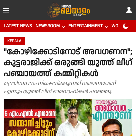
LATEST NEWS
NEWSROOM
ENTERTAINMENT
WORLD CUP
KERALA
"കോഴിക്കോടിനോട് അവഗണന";
കൂട്ടരാജിക്ക് ഒരുങ്ങി യൂത്ത് ലീഗ്
പഞ്ചായത്ത് കമ്മിറ്റികൾ
മന്ത്രിസ്ഥാനം നിഷേധിക്കുന്നത് വഞ്ചനയാണ്
എന്നും യൂത്ത് ലീഗ് ഭാരവാഹികൾ പറഞ്ഞു.