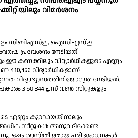
െ എത്തിച്ചു; സിപിഐഎം പയ്യന്നൂർ
്മിറ്റിയിലും വിമർശനം
്തോളം സിബിഎസ്ഇ, ഐസിഎസ്ഇ
നാംവർഷ പ്രവേശനം നേടിയത്.
ം ഈ കണക്കിലും വിദ്യാർഥികളുടെ എണ്ണം
ണ 4,10,456 വിദ്യാർഥികളാണ്
നത വിദ്യാഭ്യാസത്തിന് യോഗ്യത നേടിയത്.
്രകാരം 3,60,844 പ്ലസ് വൺ സീറ്റുകളും
ുടെ എണ്ണം കുറവായതിനാലും
അധിക സീറ്റുകൾ അനുവദിക്കേണ്ട
ുന്നു. ഒപ്പം ശാസ്ത്രീയമായ പരിശോധനകൾ