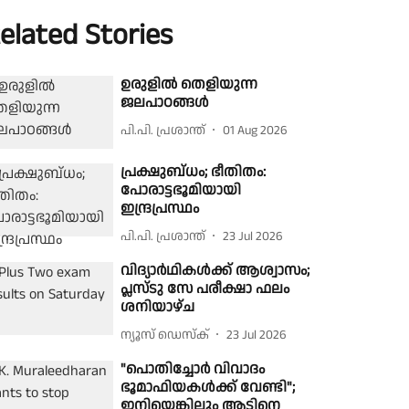
elated Stories
ഉരുളിൽ തെളിയുന്ന
ജലപാഠങ്ങൾ
പി.പി. പ്രശാന്ത്
01 Aug 2026
പ്രക്ഷുബ്‌ധം; ഭീതിതം:
പോരാട്ടഭൂമിയായി
ഇന്ദ്രപ്രസ്ഥം
പി.പി. പ്രശാന്ത്
23 Jul 2026
വിദ്യാർഥികൾക്ക് ആശ്വാസം;
പ്ലസ്ടു സേ പരീക്ഷാ ഫലം
ശനിയാഴ്ച
ന്യൂസ് ഡെസ്ക്
23 Jul 2026
"പൊതിച്ചോർ വിവാദം
ഭൂമാഫിയകൾക്ക് വേണ്ടി";
ഇനിയെങ്കിലും ആടിനെ