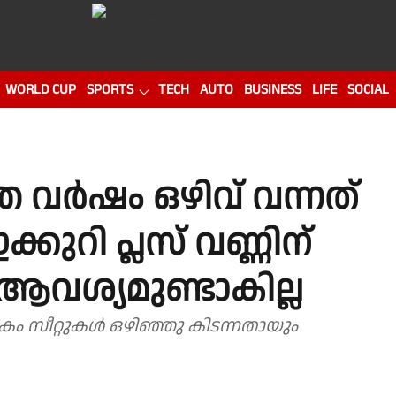
WORLD CUP
SPORTS
TECH
AUTO
BUSINESS
LIFE
SOCIAL
ഞ വര്‍ഷം ഒഴിവ് വന്നത്
ഇക്കുറി പ്ലസ് വണ്ണിന്
ആവശ്യമുണ്ടാകില്ല
കം സീറ്റുകൾ ഒഴിഞ്ഞു കിടന്നതായും