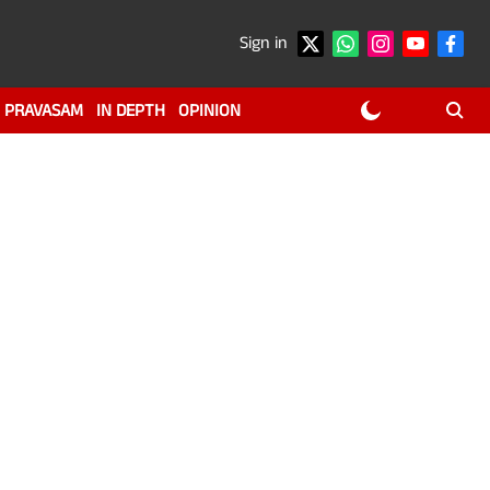
Sign in
PRAVASAM
IN DEPTH
OPINION