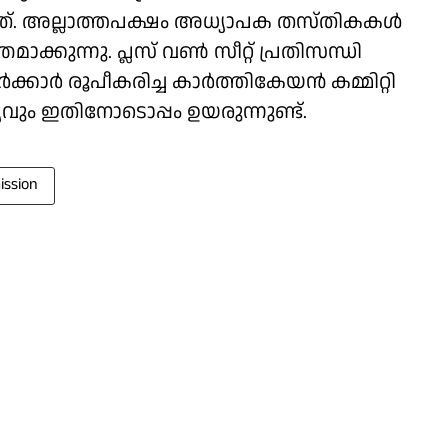
ത്. അല്ലാത്തപക്ഷം അധ്യാപക തസ്തികകൾ
ക്കുന്നു. പ്ലസ് വൺ സീറ്റ് പ്രതിസന്ധി
ർക്കാർ രൂപീകരിച്ച കാർത്തികേയൻ കമ്മിറ്റി
്യവും ഇതിനോടൊപ്പം ഉയരുന്നുണ്ട്.
ission