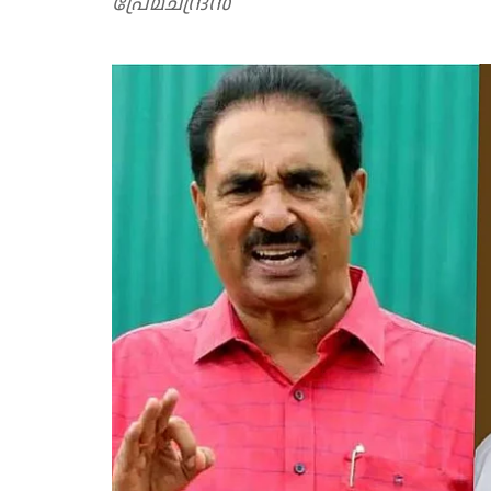
പ്രേമചന്ദ്രൻ