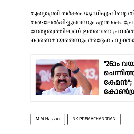
മുഖ്യമന്ത്രി തർക്കം യുഡിഎഫിൻ്റെ ത
മങ്ങലേൽപ്പിച്ചുവെന്നും എൻ.കെ. പ്ര
നേതൃത്വത്തിലാണ് ഇത്തവണ പ്രവർത്
കാരണമായതെന്നും അദ്ദേഹം വ്യക്തമാ
"26ാം വയ
ചെന്നിത
കേമൻ"; 
കോൺഗ്ര
M M Hassan
NK PREMACHANDRAN