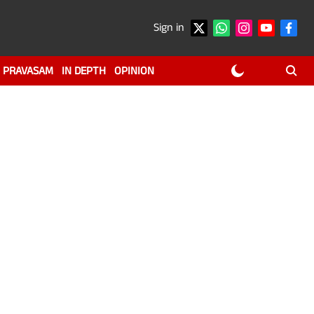
Sign in
PRAVASAM
IN DEPTH
OPINION