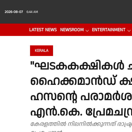
2026-08-07
6:44 AM
LATEST NEWS
NEWSROOM
ENTERTAINMENT
PHOTO GALLERY
VIDEO
KERALA
"ഘടകകക്ഷികൾ ചർ
ഹൈക്കമാൻഡ് ക്ഷണി
ഹസൻ്റെ പരാമർശം
എൻ.കെ. പ്രേമചന്ദ
കേരളത്തിൽ നിലനിൽക്കുന്നത് രാഷ്ട്