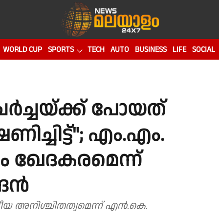
WORLD CUP
SPORTS
TECH
AUTO
BUSINESS
LIFE
SOCIAL
ച്ചയ്ക്ക് പോയത്
ച്ചിട്ട്"; എം.എം.
 ഖേദകരമെന്ന്
്രൻ
രീയ അനിശ്ചിതത്വമെന്ന് എൻ.കെ.