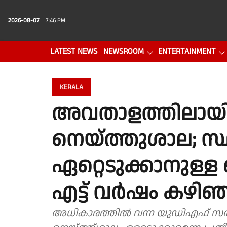
2026-08-07
7:46 PM
LATEST NEWS
NEWSROOM
ENTERTAINMENT
PHOTO GALLERY
VIDEO
KERALA
അവതാളത്തിലായി കോ
നെയ്ത്തുശാല; സ
ഏറ്റെടുക്കാനുള്ള 
എട്ട് വർഷം കഴിഞ്ഞ
അധികാരത്തിൽ വന്ന യുഡിഎഫ് സർക്ക