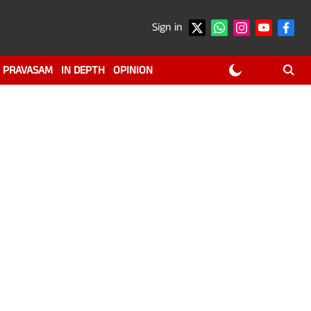
Sign in
PRAVASAM
IN DEPTH
OPINION