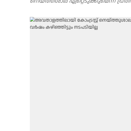
നെയ്ത്ത്ശാല ഏറ്റെടുക്കുമെന്ന പ്