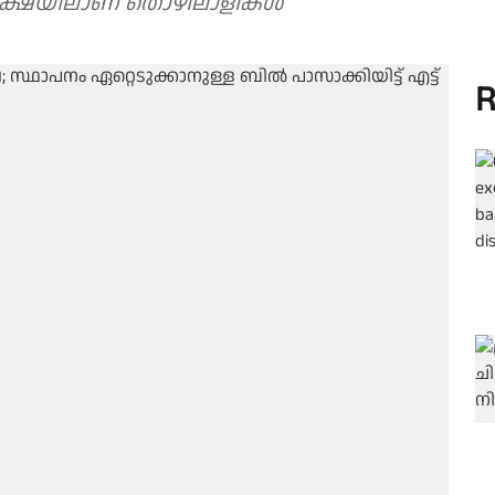
രതീക്ഷയിലാണ് തൊഴിലാളികൾ
R