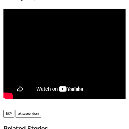
NCP
ak saseendran
Related Stories