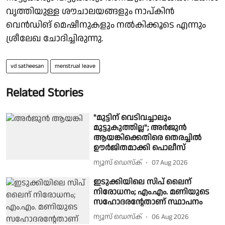
വൃത്തിയുള്ള ശൗചാലയങ്ങളും നാപ്കിൻ
വെൻഡിങ് മെഷീനുകളും നൽകിക്കൂടെ എന്നും
ശ്രീലേഖ ചോദിച്ചിരുന്നു.
vd satheesan
menstrual leave
Related Stories
"മുട്ടിന് വെടിവച്ചാലും
മുട്ടുകുത്തില്ല"; അർജുൻ
ആയങ്കിക്കെതിരെ തെരച്ചിൽ
ഊർജിതമാക്കി പൊലീസ്
ന്യൂസ് ഡെസ്ക്
07 Aug 2026
ഇടുക്കിയിലെ സിപ് ലൈന്
നിരോധനം; എം.എം. മണിയുടെ
സഹോദരൻ്റേതാണ് സ്ഥാപനം
ന്യൂസ് ഡെസ്ക്
06 Aug 2026