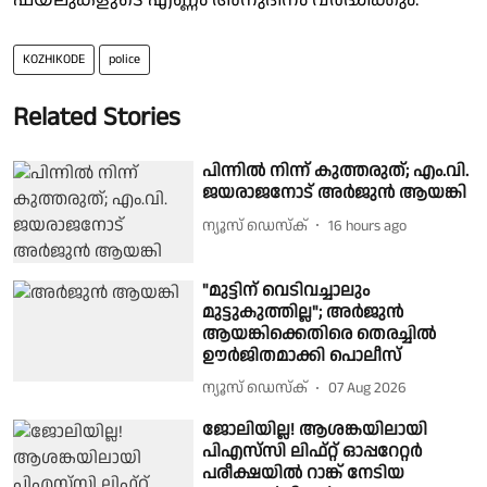
KOZHIKODE
police
Related Stories
പിന്നിൽ നിന്ന് കുത്തരുത്; എം.വി.
ജയരാജനോട് അർജുൻ ആയങ്കി
ന്യൂസ് ഡെസ്ക്
16 hours ago
"മുട്ടിന് വെടിവച്ചാലും
മുട്ടുകുത്തില്ല"; അർജുൻ
ആയങ്കിക്കെതിരെ തെരച്ചിൽ
ഊർജിതമാക്കി പൊലീസ്
ന്യൂസ് ഡെസ്ക്
07 Aug 2026
ജോലിയില്ല! ആശങ്കയിലായി
പിഎസ്‌സി ലിഫ്റ്റ് ഓപ്പറേറ്റർ
പരീക്ഷയിൽ റാങ്ക് നേടിയ