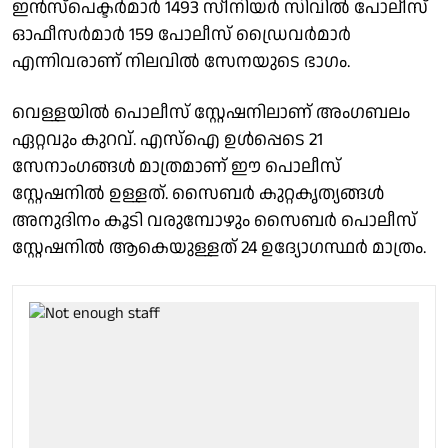
ഇൻസ്പെക്ടർമാർ 1493 സീനിയർ സിവിൽ പോലീസ്
ഓഫീസർമാർ 159 പോലീസ് ഡ്രൈവർമാർ
എന്നിവരാണ് നിലവിൽ സേനയുടെ ഭാഗം.
വെള്ളയിൽ പൊലീസ് സ്റ്റേഷനിലാണ് അംഗബലം
ഏറ്റവും കുറവ്. എസ്ഐ ഉൾപ്പെടെ 21
സേനാംഗങ്ങൾ മാത്രമാണ് ഈ പൊലീസ്
സ്റ്റേഷനിൽ ഉള്ളത്. സൈബർ കുറ്റകൃത്യങ്ങൾ
അനുദിനം കൂടി വരുമ്പോഴും സൈബർ പൊലീസ്
സ്റ്റേഷനിൽ ആകെയുള്ളത് 24 ഉദ്യോഗസ്ഥർ മാത്രം.